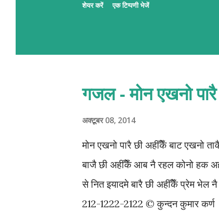
शेयर करें
एक टिप्पणी भेजें
रहल छथि । गजलमे नव आगन्तु सभक ले
पाठशाला । पाठशालामे प्रत्येक दिन क्र
प्रशिक्षक सभद्वारा प्रभावकारी पृष्ठप
अहूँके रुची अछि त निच्चा देल QR स्क
गजल - मोन एखनो पारै 
QR लिंक एहिपर क्लीक करि 'मैथिली गजल
अक्टूबर 08, 2014
मोन एखनो पारै छी अहीँकेँ बाट एखनो ता
बाजै छी अहीँकेँ आब नै रहल कोनो हक अहाँ
से नित इयादमे बारै छी अहीँकेँ प्रेम भेल न
212-1222-2122 © कुन्दन कुमार कर्ण