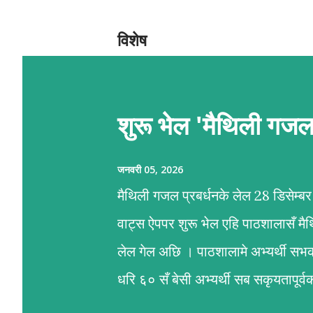
दे
श
विशेष
शुरू भेल 'मैथिली गज
जनवरी 05, 2026
मैथिली गजल प्रबर्धनके लेल 28 डिसेम्
वाट्स ऐपपर शुरू भेल एहि पाठशालासँ म
लेल गेल अछि । पाठशालामे अभ्यर्थी सभ
धरि ६० सँ बेसी अभ्यर्थी सब सकृयतापू
प्रशिक्षण कार्यमे आशीष अनचिनहार, कु