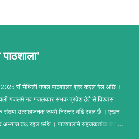
ल पाठशाला'
बर 2025 सँ 'मैथिली गजल पाठशाला' शुरू कएल गेल अछि ।
ैथिली गजलमे नव गजलकार सभक प्रवेश हेतै से विश्वास
क संख्या उत्साहजनक रूपमे निरन्तर बढि रहल छै । एखन
र्वक अभ्यास कऽ रहल छथि । पाठशालामे सहजकर्ताक रूपमे
न्दन कुमार कर्ण आ अभिलाष ठाकुर उल्लेखनीय काज कऽ