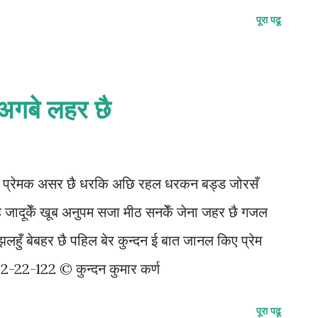
पूरा पढू
अगबे लहर छै
ई त प्रेमक असर छै धरकि अछि रहल धरकन बड्ड जोरसँ
 जादूकेँ खूब अनुपम सजा मीठ सनकेँ जेना जहर छै गजल
हुँ बेबहर छै पहिल बेर कुन्दन ई बात जानल किए प्रेम
122-22-122 © कुन्दन कुमार कर्ण
पूरा पढू