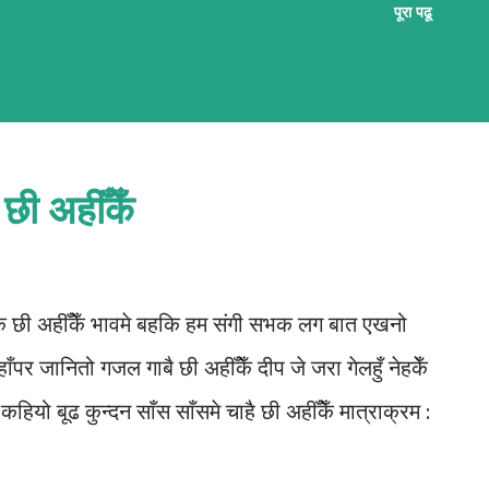
पूरा पढू
ल मैथिली गजल नि:शुल्क सिखबाक सुअवसर अछि ई
मबद्ध तरिकासँ अभ्यास भऽ रहल छै आ अभ्यर्थी सभके
ोषण प्रदान कएल जा रहल छै । जँ मैथिली गजल सिखबामे
ैन करि वा लिंकपर जा कऽ पाठशालामे सहभागी भऽ सकै छी ।
छी अहीँकेँ
 पाठशाला'सँ जुटू
कै छी अहीँकेँ भावमे बहकि हम संगी सभक लग बात एखनो
पर जानितो गजल गाबै छी अहीँकेँ दीप जे जरा गेलहुँ नेहकेँ
ै कहियो बूढ कुन्दन साँस साँसमे चाहै छी अहीँकेँ मात्राक्रम :