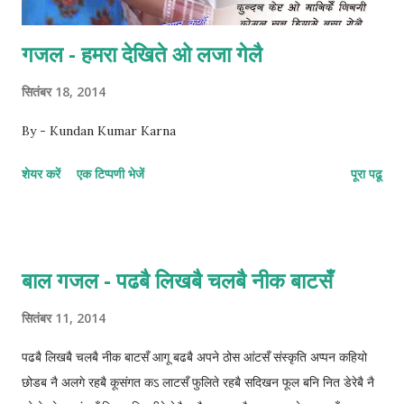
गजल - हमरा देखिते ओ लजा गेलै
सितंबर 18, 2014
By - Kundan Kumar Karna
शेयर करें
एक टिप्पणी भेजें
पूरा पढू
बाल गजल - पढबै लिखबै चलबै नीक बाटसँ
सितंबर 11, 2014
पढबै लिखबै चलबै नीक बाटसँ आगू बढबै अपने ठोस आंटसँ संस्कृति अप्पन कहियो
छोडब नै अलगे रहबै कूसंगत कऽ लाटसँ फुलिते रहबै सदिखन फूल बनि नित डेरेबै नै