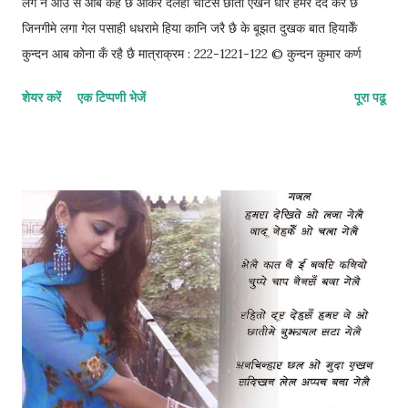
लग नै आउ से आब कहै छै ओकर देलहा चोटसँ छाती एखन धरि हमर दर्द करै छै
जिनगीमे लगा गेल पसाही धधरामे हिया कानि जरै छै के बूझत दुखक बात हियाकेँ
कुन्दन आब कोना कँ रहै छै मात्राक्रम : 222-1221-122 © कुन्दन कुमार कर्ण
शेयर करें
एक टिप्पणी भेजें
पूरा पढू