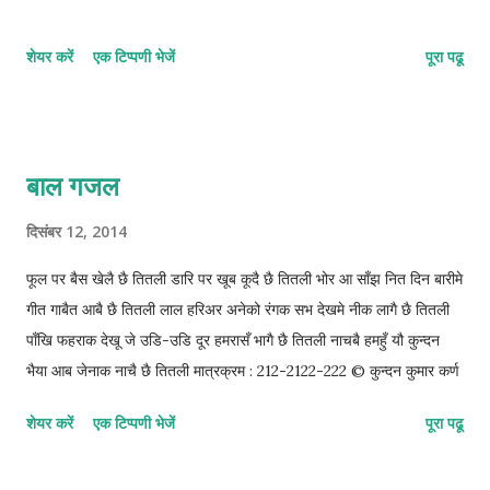
शेयर करें
एक टिप्पणी भेजें
पूरा पढू
बाल गजल
दिसंबर 12, 2014
फूल पर बैस खेलै छै तितली डारि पर खूब कूदै छै तितली भोर आ साँझ नित दिन बारीमे
गीत गाबैत आबै छै तितली लाल हरिअर अनेको रंगक सभ देखमे नीक लागै छै तितली
पाँखि फहराक देखू जे उडि-उडि दूर हमरासँ भागै छै तितली नाचबै हमहुँ यौ कुन्दन
भैया आब जेनाक नाचै छै तितली मात्रक्रम : 212-2122-222 © कुन्दन कुमार कर्ण
शेयर करें
एक टिप्पणी भेजें
पूरा पढू