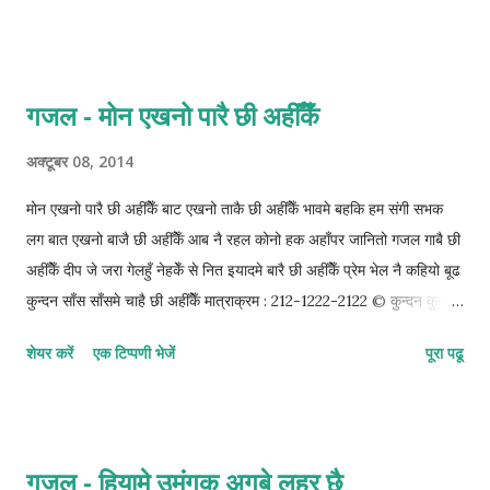
गजल - मोन एखनो पारै छी अहीँकेँ
अक्टूबर 08, 2014
मोन एखनो पारै छी अहीँकेँ बाट एखनो ताकै छी अहीँकेँ भावमे बहकि हम संगी सभक
लग बात एखनो बाजै छी अहीँकेँ आब नै रहल कोनो हक अहाँपर जानितो गजल गाबै छी
अहीँकेँ दीप जे जरा गेलहुँ नेहकेँ से नित इयादमे बारै छी अहीँकेँ प्रेम भेल नै कहियो बूढ
कुन्दन साँस साँसमे चाहै छी अहीँकेँ मात्राक्रम : 212-1222-2122 © कुन्दन कुमार
कर्ण
शेयर करें
एक टिप्पणी भेजें
पूरा पढू
गजल - हियामे उमंगक अगबे लहर छै