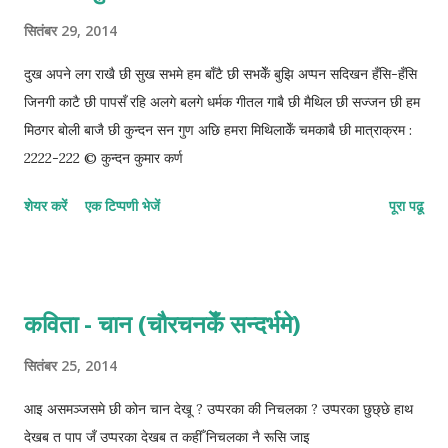
सितंबर 29, 2014
दुख अपने लग राखै छी सुख सभमे हम बाँटै छी सभकेँ बुझि अप्पन सदिखन हँसि-हँसि
जिनगी काटै छी पापसँ रहि अलगे बलगे धर्मक गीतल गाबै छी मैथिल छी सज्जन छी हम
मिठगर बोली बाजै छी कुन्दन सन गुण अछि हमरा मिथिलाकेँ चमकाबै छी मात्राक्रम :
2222-222 © कुन्दन कुमार कर्ण
शेयर करें
एक टिप्पणी भेजें
पूरा पढू
कविता - चान (चौरचनकेँ सन्दर्भमे)
सितंबर 25, 2014
आइ असमञ्जसमे छी कोन चान देखू ? उप्परका की निचलका ? उप्परका छुछ्छे हाथ
देखब त पाप जँ उप्परका देखब त कहीँ निचलका नै रूसि जाइ