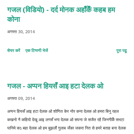
गजल (विडियो) - दर्द मोनक अहाँकेँ कहब हम
कोना
अगस्त 30, 2014
शेयर करें
एक टिप्पणी भेजें
पूरा पढू
गजल - अप्पन हियसँ आइ हटा देलक ओ
अगस्त 09, 2014
अप्पन हियसँ आइ हटा देलक ओ शोणित केर नोर कना देलक ओ हमरा बिनु रहल
कखनो नै कहियो देखू आइ लगसँ भगा देलक ओ सपना जे सजैत रहै जिनगीकेँ सभटा
पानिमे कऽ बहा देलक ओ हम बुझलौं गुलाब जँका जकरा नित से हमरे बताह बना देलक