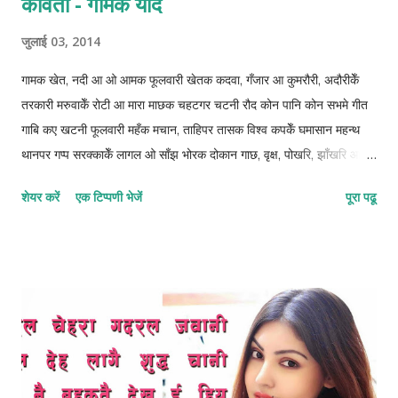
कविता - गामक याद
जुलाई 03, 2014
गामक खेत, नदी आ ओ आमक फूलवारी खेतक कदवा, गँजार आ कुमरौरी, अदौरीकेँ
तरकारी मरुवाकेँ रोटी आ मारा माछक चहटगर चटनी रौद कोन पानि कोन सभमे गीत
गाबि कए खटनी फूलवारी महँक मचान, ताहिपर तासक विश्व कपकेँ घमासान महन्थ
थानपर गप्प सरक्काकेँ लागल ओ साँझ भोरक दोकान गाछ, वृक्ष, पोखरि, झाँखरि आइ
सभ मोन पडैत अछि नै जानी किए शहरमे रहितो नजरि ओहने बात तकैत अछि ©
शेयर करें
एक टिप्पणी भेजें
पूरा पढू
कुन्दन कुमार कर्ण