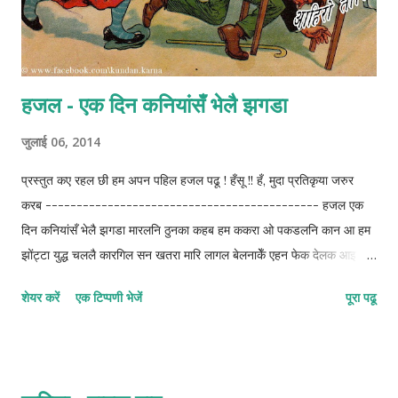
हजल - एक दिन कनियांसँ भेलै झगडा
जुलाई 06, 2014
प्रस्तुत कए रहल छी हम अपन पहिल हजल पढू ! हँसू !! हँ, मुदा प्रतिकृया जरुर
करब -------------------------------------------- हजल एक
दिन कनियांसँ भेलै झगडा मारलनि ठुनका कहब हम ककरा ओ पकडलनि कान आ हम
झोंट्टा युद्ध चललै कारगिल सन खतरा मारि लागल बेलनाकेँ एहन फेक देलक आइ
आँखिसँ धधरा बाघ छी हम एखनो बाहरमे की कहू ? घरमे बनल छी मकरा एसगर कुन्दन
शेयर करें
एक टिप्पणी भेजें
पूरा पढू
सकत कोना यौ ओ हजलकेँ बुझि लए छै फकरा मात्राक्रम: 2122-2122-22 ©
कुन्दन कुमार कर्ण