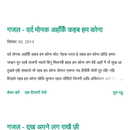
गजल - दर्द मोनक अहाँकेँ कहब हम कोना
सितंबर 30, 2014
दर्द मोनक अहाँकेँ कहब हम कोना चोट नेहक भरल ई सहब हम कोना छोडि हमरा
जखन दूर रहबै सजनी भावमे बिनु मिलनकेँ बहब हम कोना संग देबै अहाँ नै जँ सुख आ
दुखमे एहि संसारमे यौ रहब हम कोना ठोरपर एसगर नव हँसीकेँ मोती दूर रहि–रहि
विरहमे गहब हम कोना सोचि कुन्दन रहल जीविते जिनगी अछि अंचियापर अहाँ बिनु
चढ़ब हम कोना मात्राक्रम : 2122-1221-2222 © कुन्दन कुमार कर्ण
शेयर करें
एक टिप्पणी भेजें
पूरा पढू
गजल - दुख अपने लग राखै छी