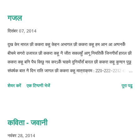
गजल
दिसंबर 07, 2014
दुख केर मारल छी ककरा कहू केहन अभागल छी ककरा कहू हम आन आ अप्पनकेँ
बीचमे सगरो उजारल छी ककरा कहू नै जीत सकलहुँ आगू नियतिकेँ जिनगीसँ हारल छी
ककरा कहू बनि पैघ किछु नव करऽकेँ चाहमे दुनियाँसँ बारल छी ककरा कहू कुन्दन पुछू
संघर्षक बात नै दिन राति जागल छी ककरा कहू मात्राक्रम : 221-222-2212 ©
कुन्दन कुमार कर्ण
शेयर करें
एक टिप्पणी भेजें
पूरा पढू
कविता - जवानी
नवंबर 28, 2014