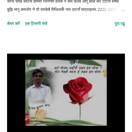
कोनो चोख कांटसँ हिम्मत जिनगीमे हेतैक नै कम चलबै आगू बाधा केर टाटसँ बच्चा
बुझि मानू कमजोर नै यौ चमकेबै मिथिलाकेँ नाम ठाटसँ मात्राक्रम: 2222-2221-22
© कुन्दन कुमार कर्ण
शेयर करें
एक टिप्पणी भेजें
पूरा पढू