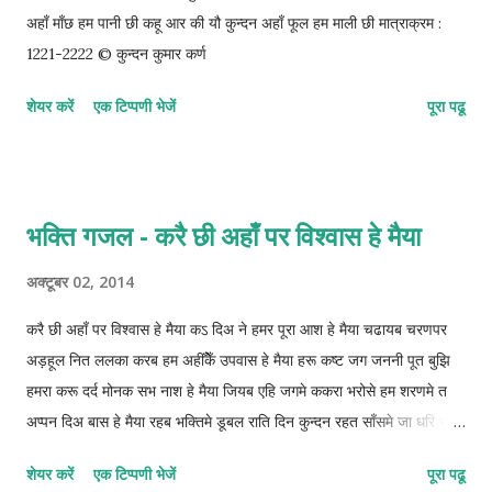
अहाँ माँछ हम पानी छी कहू आर की यौ कुन्दन अहाँ फूल हम माली छी मात्राक्रम :
1221-2222 © कुन्दन कुमार कर्ण
शेयर करें
एक टिप्पणी भेजें
पूरा पढू
भक्ति गजल - करै छी अहाँ पर विश्वास हे मैया
अक्टूबर 02, 2014
करै छी अहाँ पर विश्वास हे मैया कऽ दिअ ने हमर पूरा आश हे मैया चढायब चरणपर
अड़हूल नित ललका करब हम अहीँकेँ उपवास हे मैया हरू कष्ट जग जननी पूत बुझि
हमरा करू दर्द मोनक सभ नाश हे मैया जियब एहि जगमे ककरा भरोसे हम शरणमे त
अप्पन दिअ बास हे मैया रहब भक्तिमे डूबल राति दिन कुन्दन रहत साँसमे जा धरि साँस
हे मैया मात्राक्रम : 122-122-221-222 © कुन्दन कुमार कर्ण
शेयर करें
एक टिप्पणी भेजें
पूरा पढू