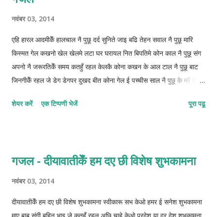
नवंबर 03, 2014
एहि हारल आदमीकेँ हालचाल नै पुछू दर्द सुनिते जाइ बढि तेहन सवाल नै पुछू मारि
किस्मत गेल कखनो खेल खेलमे लटा घर घरायल नित बिपतिमे कोन काल नै पुछू संग
अपनो नै जरूरतिकेँ समय कतहुँ रहल केलकै कोना कखन के आल टाल नै पुछू बाट
जिनगीकेँ रहल जे डेग डेगपर दुखद बीत कोना गेल ई पच्चीस साल नै पुछू के मरै छै एत
यौ कुन्दन ककर इयादमे लोक लोकक खीच रहलै आब खाल नै पुछू मात्राक्रम:
शेयर करें
एक टिप्पणी भेजें
पूरा पढू
2122-2122-2121-212 © कुन्दन कुमार कर्ण
गजल - दीयावातीकेँ हम दए छी विशेष शुभकामना
नवंबर 03, 2014
दीयावातीकेँ हम दए छी विशेष शुभकामना स्वीकारू सभ केओ हमर ई सनेश शुभकामना
माए बाबू संगी बहिन भाइ जे कतहुँ रहल अछि चाहे केओ परदेश या दूर देश शुभकामना