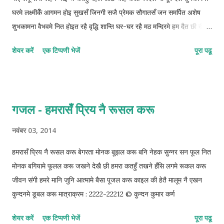
घरमे लक्ष्मीकेँ आगमन होइ सुखसँ जिनगी सजै प्रेमक सौगातसँ जन समर्पित अशेष
शुभकामना वैभवमे नित होइत रहै वृद्धि शान्ति घर-घर रहै मठ मन्दिरमे हम दैत छी दीप
लेश शुभकामना पावन अवसरपर आइ कुन्दन हृदयसँ दैत सभकेँ शुभ संध्यामे पूजैत
शेयर करें
एक टिप्पणी भेजें
पूरा पढू
लक्ष्मी गणेश शुभकामना मात्राक्रम: 22222-2122-121-2212 © कुन्दन कुमार कर्ण
गजल - हमरासँ प्रिय नै रूसल करू
नवंबर 03, 2014
हमरासँ प्रिय नै रूसल करू बेगरता मोनक बूझल करू बनि नेहक सुन्नर सन फूल नित
मोनक बगियामे फूलल करू जखने देखै छी हमरा कतहुँ तखने हँसि लगमे रूकल करू
जीवन संगी हमरे मानि जुनि आत्मामे बैसा पूजल करू काइल की हेतै मालूम नै एखन
कुन्दनमे डूबल करू मात्राक्रम : 2222-22212 © कुन्दन कुमार कर्ण
शेयर करें
एक टिप्पणी भेजें
पूरा पढू