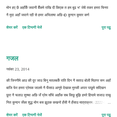
मोन हए छै अहाँकेँ जवानी बैँकमे राखि दी किएक त हम बूढ भ' जेबै तकर हमरा चिन्ता
नै मुदा अहाँ जवाने रही से हमर अभिलाषा अछि © कुन्दन कुमार कर्ण
शेयर करें
एक टिप्पणी भेजें
पूरा पढू
गजल
नवंबर 23, 2014
की जिनगीमे आउ की दूर जाउ बिनु मतलबकेँ राति दिन नै सताउ बोली मिठगर सन अहाँ
बाजि फेर हमरा प्रेमक जालमे नै फँसाउ आगूमे देखाक मुस्की अपार पाछूमे सदिखन
छुरा नै चलाउ सुच्चा अछि जँ प्रेम साँचे अहाँक सब किछु बुझि हमरे हियामे सजाउ राखू
नित कुन्दन जँका शुद्ध मोन बस झूठक कखनो हँसी नै हँसाउ मात्राक्रम : 2222-21-
221-21 © कुन्दन कुमार कर्ण
शेयर करें
एक टिप्पणी भेजें
पूरा पढू