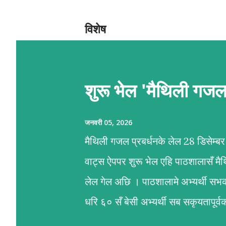
दे
श
विशेष
शुरू भेल 'मैथिली गज
जनवरी 05, 2026
मैथिली गजल प्रबर्धनके लेल 28 डिसेम्
वाट्स ऐपपर शुरू भेल एहि पाठशालासँ म
लेल गेल अछि । पाठशालामे अभ्यर्थी सभ
धरि ६० सँ बेसी अभ्यर्थी सब सकृयतापू
प्रशिक्षण कार्यमे आशीष अनचिनहार, कु