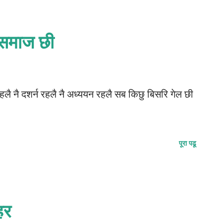
 समाज छी
लै नै दशर्न रहलै नै अध्ययन रहलै सब किछु बिसरि गेल छी
पूरा पढू
हर