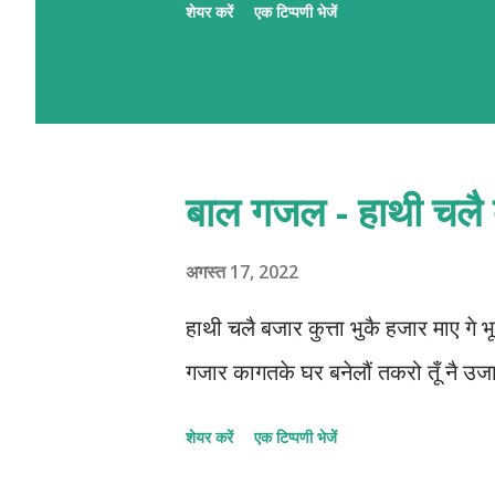
शेयर करें
एक टिप्पणी भेजें
रहल छथि । गजलमे नव आगन्तु सभक ले
पाठशाला । पाठशालामे प्रत्येक दिन क्र
प्रशिक्षक सभद्वारा प्रभावकारी पृष्ठप
अहूँके रुची अछि त निच्चा देल QR स्क
बाल गजल - हाथी चलै
QR लिंक एहिपर क्लीक करि 'मैथिली गजल
अगस्त 17, 2022
हाथी चलै बजार कुत्ता भुकै हजार माए गे 
गजार कागतके घर बनेलौं तकरो तूँ नै उ
शेयर करें
एक टिप्पणी भेजें