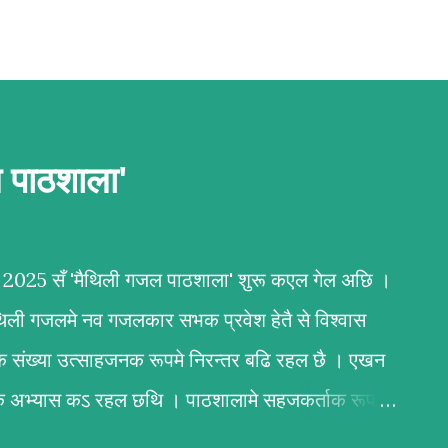
ल पाठशाला'
बर 2025 सँ 'मैथिली गजल पाठशाला' शुरू कएल गेल अछि ।
ैथिली गजलमे नव गजलकार सभक प्रवेश हेतै से विश्वास
क संख्या उत्साहजनक रूपमे निरन्तर बढि रहल छै । एखन
र्वक अभ्यास कऽ रहल छथि । पाठशालामे सहजकर्ताक रूपमे
न्दन कुमार कर्ण आ अभिलाष ठाकुर उल्लेखनीय काज कऽ