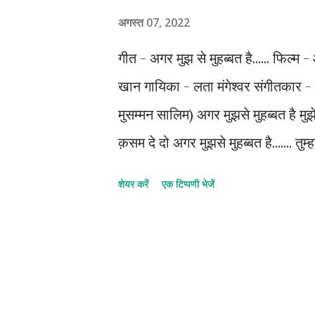
अगस्त 07, 2022
गीत - अगर मुझ से मुहब्बत है...... फिल
खान गायिका - लता मंगेश्वर संगीतकार 
मुसम्मन सालिम) अगर मुझसे मुहब्बत है मु
क़सम दे दो अगर मुझसे मुहब्बत है....... तुम
में छुपा लूँ तो क़रार आए वो हर शय जो तुम्हें
शेयर करें
एक टिप्पणी भेजें
शरीक ए ज़िंदगी को क्यूँ शरीक-ए-ग़म नहीं 
तड़प इस दिल की थोड़ी सी मुझे मेरे सनम दे 
कभी आँसूँ नज़र आए सदा हँसती रहे आँखें स
अलम दे दो अगर मुझसे मुहब्बत है मुझे सब
दो अगर मुझसे मुहब्बत है..... तक्तीअ अगर