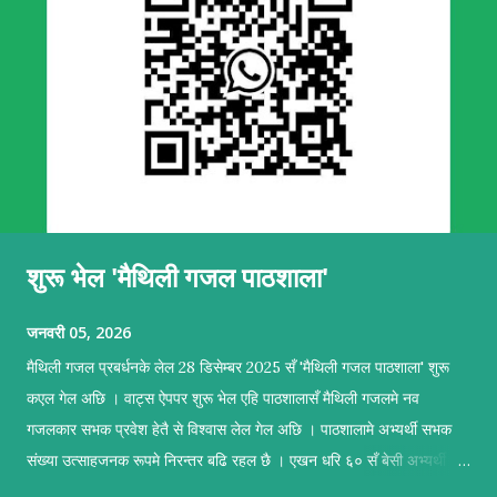
शुरू भेल 'मैथिली गजल पाठशाला'
जनवरी 05, 2026
मैथिली गजल प्रबर्धनके लेल 28 डिसेम्बर 2025 सँ 'मैथिली गजल पाठशाला' शुरू
कएल गेल अछि । वाट्स ऐपपर शुरू भेल एहि पाठशालासँ मैथिली गजलमे नव
गजलकार सभक प्रवेश हेतै से विश्वास लेल गेल अछि । पाठशालामे अभ्यर्थी सभक
संख्या उत्साहजनक रूपमे निरन्तर बढि रहल छै । एखन धरि ६० सँ बेसी अभ्यर्थी सब
सकृयतापूर्वक अभ्यास कऽ रहल छथि । पाठशालामे सहजकर्ताक रूपमे प्रशिक्षण