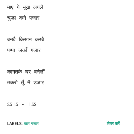
माए गे भूख लगलै
चुल्हा कने पजार
बनबै किसान करबै
पप्पा जकाँ गजार
कागतके घर बनेलौं
तकरो तूँ नै उजार
ऽऽ।ऽ - ।ऽऽ
LABELS:
बाल गजल
शेयर करें