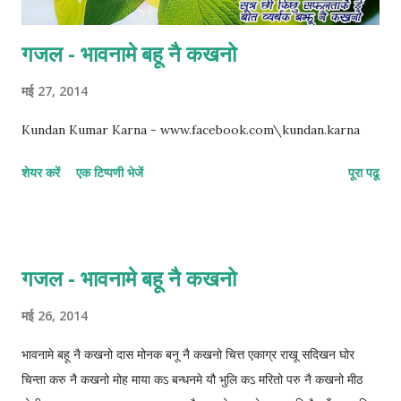
गजल - भावनामे बहू नै कखनो
मई 27, 2014
Kundan Kumar Karna - www.facebook.com\kundan.karna
शेयर करें
एक टिप्पणी भेजें
पूरा पढू
गजल - भावनामे बहू नै कखनो
मई 26, 2014
भावनामे बहू नै कखनो दास मोनक बनू नै कखनो चित्त एकाग्र राखू सदिखन घोर
चिन्ता करु नै कखनो मोह माया कऽ बन्धनमे यौ भुलि कऽ मरितो परु नै कखनो मीठ