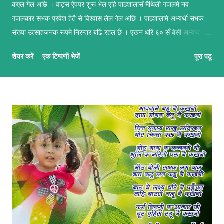
कएल गेल अछि । वाट्स ऐपपर शुरू भेल एहि पाठशालासँ मैथिली गजलमे नव
गजलकार सभक प्रवेश हेतै से विश्वास लेल गेल अछि । पाठशालामे अभ्यर्थी सभक
संख्या उत्साहजनक रूपमे निरन्तर बढि रहल छै । एखन धरि ६० सँ बेसी अभ्यर्थी सब
सकृयतापूर्वक अभ्यास कऽ रहल छथि । पाठशालामे सहजकर्ताक रूपमे प्रशिक्षण
शेयर करें
एक टिप्पणी भेजें
पूरा पढू
कार्यमे आशीष अनचिनहार, कुन्दन कुमार कर्ण आ अभिलाष ठाकुर उल्लेखनीय काज
कऽ रहल छथि । गजलमे नव आगन्तु सभक लेल मैथिली गजल नि:शुल्क सिखबाक
सुअवसर अछि ई पाठशाला । पाठशालामे प्रत्येक दिन क्रमबद्ध तरिकासँ अभ्यास भऽ
रहल छै आ अभ्यर्थी सभके प्रशिक्षक सभद्वारा प्रभावकारी पृष्ठपोषण प्रदान कएल जा
रहल छै । जँ मैथिली गजल सिखबामे अहूँके रुची अछि त निच्चा देल QR स्कैन करि
वा लिंकपर जा कऽ पाठशालामे सहभागी भऽ सकै छी । QR लिंक एहिपर क्लीक करि
'मैथिली गजल पाठशाला'सँ जुटू