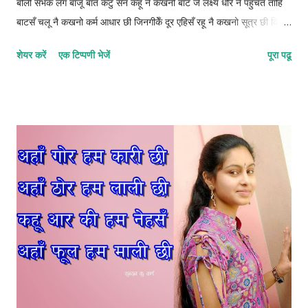
बोली सभक लग बाजू बात कटु सन कहू नै कखनो बाट जे लक्ष्य धरि नै पहुँचत ताहि
बाटसँ चलू नै कखनो कर्म आधार छी जिनगीकेँ दूर एहिसँ रहू नै कखनो सूत्र छी किछु
सफलताकेँ ई बात व्यर्थक बुझू नै कखनो मात्राक्रम : 2122-12222 © कुन्दन कुमार
शेयर करें
एक टिप्पणी भेजें
पूरा पढू
कर्ण