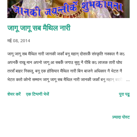
जागू जागू सब मैथिल नारी
मई 08, 2014
जागू जागू सब मैथिल नारी जानकी जकाँ बनू महान् दोसरकेँ संस्कृति नक्कल नै कऽ
अपनकेँ राखू मान अपनो जागू आ सबकेँ जगाउ सुतू नै पीबि कऽ लाजक तारी घोघ
तरसँ बाहर निकलू, बनू एक होसियार मैथिल नारी बिन बाजने अधिकार नै भेटत नै
भेटत कतो कोनो सम्मान जागू जागू सब मैथिल नारी जानकी जकाँ बनू महान् बदरी
तरकेँ चानसँ नीक स्वतन्त्र दीपकेँ ज्योति बनू कतेक दिन रहबै अन्हारमे बुद्धिकेँ ताला
शेयर करें
एक टिप्पणी भेजें
पूरा पढू
जल्दी खोलू बचाउ सोहर समदाओन नै हेरा दियौ लोक गीत कतो रहू संस्कार नै छोडू
तखने हएत मिथिलाकेँ हित मैथिली लीखू, मैथिली बाजू बढाउ मिथिलाकेँ शान जागू जागू
सब मैथिल नारी जानकी जकाँ बनू महान् रंग बिरंगी अरिपणसँ मिथिलाकेँ ई धरती
ज़्यादा पोस्ट
सजाउ दुनियाँ भरिमे मैथिल नारीकेँ अदभूत कला देखाउ खाली चुल्हा चौकी केनाइ मात्र
नै बुझू अपन काम डेग-डेग पर संघर्ष करु तखने अमर हएत नाम समय पर नै जागब त