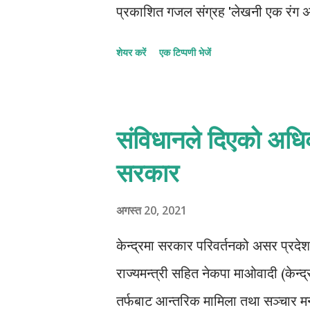
प्रकाशित गजल संग्रह 'लेखनी एक रंग अ
१०९(एक सय नौ) वटा गजल संगसंगै कता
शेयर करें
एक टिप्पणी भेजें
जस्तो घोषणाको अर्थ के? यो हुन सक्छ की
भएको होला तब त यो झनै गडबड........।
गजल दोहोरिएको छ । गजल संग्रहको कभर पे
संविधानले दिएको अधि
९६ वटा गजल रहेको छ । मलाई विमल जी 
सरकार
हुनकै लागि यस्तो कार्य गर्नु हुन्छ । इ
नेपालका विद्वान समीक्षकहरूले भन्नु हुन्छ
अगस्त 20, 2021
छ । गजल संख्...
केन्द्रमा सरकार परिवर्तनको असर प्रदेश 
राज्यमन्त्री सहित नेकपा माओवादी (केन
तर्फबाट आन्तरिक मामिला तथा सञ्चार मन