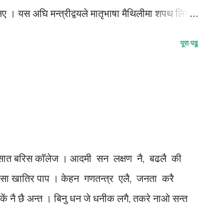
िए । यस अघि मन्त्रीद्वयले मातृभाषा मैथिलीमा शपथ लिने
लगतै उनीहरूले मन्तव्य राख्दै कानून अभावको कारणले
पूरा पढू
एकोमा दुःख व्यक्त गरे र शपथको भाषाको विषयमा कुरा
 गरी शुरु भएको बताए । शपथ ग्रहण लगत्तै उनले
ाउने प्रतिबद्धता समेत व्यक्त गरे । मन्त्रीद्वयले मातृभाषा
थिलीमै हुनुपर्ने भनी भाषा विवादकै कारण दिउँसो ३ बजेका
्र शुरु भएको थियो । उनीहरूले प्रदेश नं.२ का प्रदेश
खिएको प्रतिकात्मक शपथ-पत्र समेत बुझाएका थिए ।
ल, सात बरिस काॅलेज । आदमी सन लक्षण नै, बढलै की
ाएर प्रदेश नं.२...
ैसा खातिर पाप । केहन गणतन्त्र एलै, जनता करै
ं नै छै अन्त । बिनु धन जे धनीक लगै, तकरे नाओ सन्त