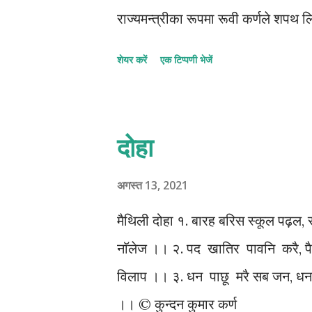
राज्यमन्त्रीका रूपमा रूवी कर्णले शपथ ल
अडान लिएका थिए । मन्त्रीको शपथ लिए 
शेयर करें
एक टिप्पणी भेजें
मातृभाषा मैथिलीमा शपथ ग्रहण गर्न नपा
नमिलेका कारण शपथ ग्रहण समारोह ढिलो
मातृभाषामा शपथ लिने सम्बन्धी अध्यादेश ल्य
दोहा
मैथिलीमा शपथ लिने र शपथ ग्रहण पत्र मै
लागि तय भएको शपथ ग्रहण ४ बजेपछि मात
अगस्त 13, 2021
प्रमुख राजेश झालाई मैथिली भाषामा ले
मैथिली दोहा १. बारह बरिस स्कूल पढ़
मातृभाषा मैथिलीप्रतिको प्रेम र लगाव देख
नाॅलेज ।। २. पद खातिर पावनि करै, प
विलाप ।। ३. धन पाछू मरै सब जन, धनके
।। © कुन्दन कुमार कर्ण