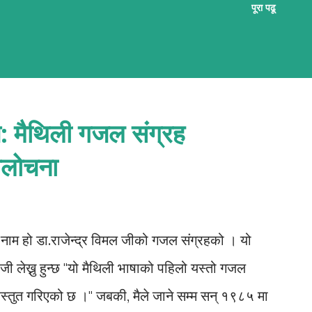
पूरा पढू
ल मैथिली गजल नि:शुल्क सिखबाक सुअवसर अछि ई
मबद्ध तरिकासँ अभ्यास भऽ रहल छै आ अभ्यर्थी सभके
ोषण प्रदान कएल जा रहल छै । जँ मैथिली गजल सिखबामे
ैन करि वा लिंकपर जा कऽ पाठशालामे सहभागी भऽ सकै छी ।
स्त: मैथिली गजल संग्रह
 पाठशाला'सँ जुटू
 आलोचना
े) यो नाम हो डा.राजेन्द्र विमल जीको गजल संग्रहको । यो
ी लेख्नु हुन्छ "यो मैथिली भाषाको पहिलो यस्तो गजल
्तुत गरिएको छ ।" जबकी, मैले जाने सम्म सन् १९८५ मा