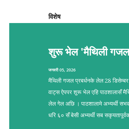
दे
श
विशेष
शुरू भेल 'मैथिली गज
जनवरी 05, 2026
मैथिली गजल प्रबर्धनके लेल 28 डिसेम्
वाट्स ऐपपर शुरू भेल एहि पाठशालासँ म
लेल गेल अछि । पाठशालामे अभ्यर्थी सभ
धरि ६० सँ बेसी अभ्यर्थी सब सकृयतापू
प्रशिक्षण कार्यमे आशीष अनचिनहार, कु