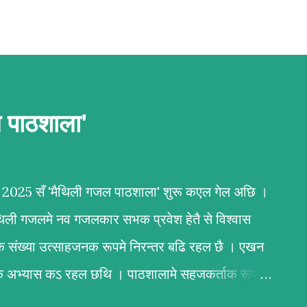
ल पाठशाला'
बर 2025 सँ 'मैथिली गजल पाठशाला' शुरू कएल गेल अछि ।
ैथिली गजलमे नव गजलकार सभक प्रवेश हेतै से विश्वास
क संख्या उत्साहजनक रूपमे निरन्तर बढि रहल छै । एखन
र्वक अभ्यास कऽ रहल छथि । पाठशालामे सहजकर्ताक रूपमे
न्दन कुमार कर्ण आ अभिलाष ठाकुर उल्लेखनीय काज कऽ