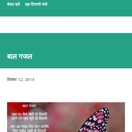
शेयर करें
एक टिप्पणी भेजें
कार्यमे आशीष अनचिनहार, कुन्दन कुमार कर्ण आ अभिलाष ठाकुर उल्लेखनीय काज
कऽ रहल छथि । गजलमे नव आगन्तु सभक लेल मैथिली गजल नि:शुल्क सिखबाक
सुअवसर अछि ई पाठशाला । पाठशालामे प्रत्येक दिन क्रमबद्ध तरिकासँ अभ्यास भऽ
रहल छै आ अभ्यर्थी सभके प्रशिक्षक सभद्वारा प्रभावकारी पृष्ठपोषण प्रदान कएल जा
रहल छै । जँ मैथिली गजल सिखबामे अहूँके रुची अछि त निच्चा देल QR स्कैन करि
वा लिंकपर जा कऽ पाठशालामे सहभागी भऽ सकै छी । QR लिंक एहिपर क्लीक करि
बाल गजल
'मैथिली गजल पाठशाला'सँ जुटू
दिसंबर 12, 2014