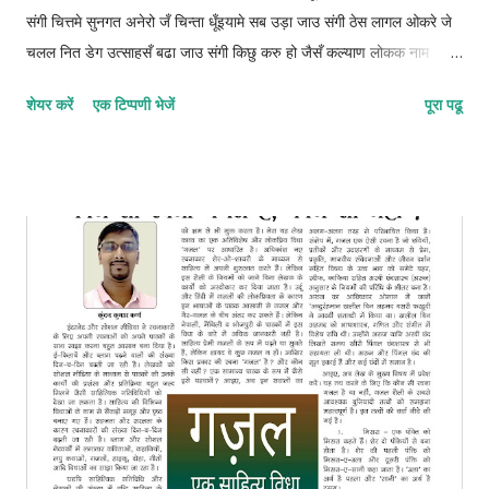
संगी चित्तमे सुनगत अनेरो जँ चिन्ता धूँइयामे सब उड़ा जाउ संगी ठेस लागल ओकरे जे
चलल नित डेग उत्साहसँ बढा जाउ संगी किछु करु हो जैसँ कल्याण लोकक नाम
दुनियामे कमा जाउ संगी ओझरी छोड़ाक जिनगीक आबो संग कुन्दनके बिता जाउ संगी
शेयर करें
एक टिप्पणी भेजें
पूरा पढू
फाइलुन–मुस्तफइलुन–फाइलातुन © कुन्दन कुमार कर्ण