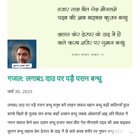
गजल: लगाबऽ दाउ पर पड़ै परान बन्धु
मार्च 30, 2023
लगाबऽ दाउ पर पड़ै परान बन्धु मनुष बनै तखन सफल महान बन्धु बड़ी कठिनसँ फूल
बागमे खिलै छै गुलाब सन बनब कहाँ असान बन्धु जबाब ओकरासँ आइ धरि मिलल नै
नयन सवाल केने छल उठान बन्धु हजार साल बीत गेल मौनतामे पढ़ब की आब बाइबल
कुरान बन्धु लहास केर ढेरपर के ठाढ़ नै छै कते करब शरीर पर गुमान बन्धु 1212-
1212-1212-2 © कुन्दन कुमार कर्ण