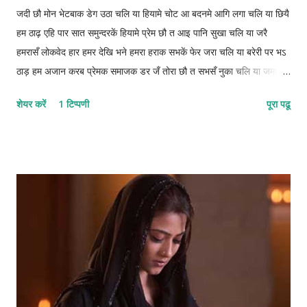
जदी छौ मोन भेटबाक डेग उठा चलि या हियामे चोट आ बदनमे आगि लगा चलि या छियै
हम ठाढ़ एहि पार सात समुन्दरकें हियामे प्रेम छौ त आइ पानि सुखा चलि या जरै
हमरासँ लोकवेद हार हमर देखि भने हमरा हराक सभकें‌ फेर जरा चलि या बरेरी पर भऽ
ठाड़ हम अजान करब प्रेमक समाजक डर जँ तोरा छौ त सभसँ नुका चलि या जमाना
बूझि गेल छै बताह छियै हमहीं समझ देखा कनी अपन सिनेह बचा चलि या 1222-
शेयर करें
1 टिप्पणी
पूरा पढू
1212-12112-22 © कुन्दन कुमार कर्ण