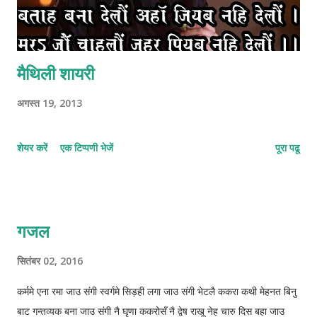
मैथिली शायरी
अगस्त 19, 2013
शेयर करें
एक टिप्पणी भेजें
पूरा पढू
गजल
सितंबर 02, 2016
कर्ममे एना रमा जाउ संगी स्वर्गमे सिड़ही लगा जाउ संगी भेटलै ककरा कथी मेहनत बिनु
बाट गन्तव्यक बना जाउ संगी नै घृणा ककरोसँ नै द्वेष राखू नेह चारु दिस बहा जाउ