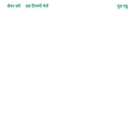
शेयर करें
एक टिप्पणी भेजें
पूरा पढू