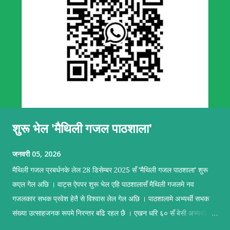
शुरू भेल 'मैथिली गजल पाठशाला'
जनवरी 05, 2026
मैथिली गजल प्रबर्धनके लेल 28 डिसेम्बर 2025 सँ 'मैथिली गजल पाठशाला' शुरू
कएल गेल अछि । वाट्स ऐपपर शुरू भेल एहि पाठशालासँ मैथिली गजलमे नव
गजलकार सभक प्रवेश हेतै से विश्वास लेल गेल अछि । पाठशालामे अभ्यर्थी सभक
संख्या उत्साहजनक रूपमे निरन्तर बढि रहल छै । एखन धरि ६० सँ बेसी अभ्यर्थी सब
सकृयतापूर्वक अभ्यास कऽ रहल छथि । पाठशालामे सहजकर्ताक रूपमे प्रशिक्षण