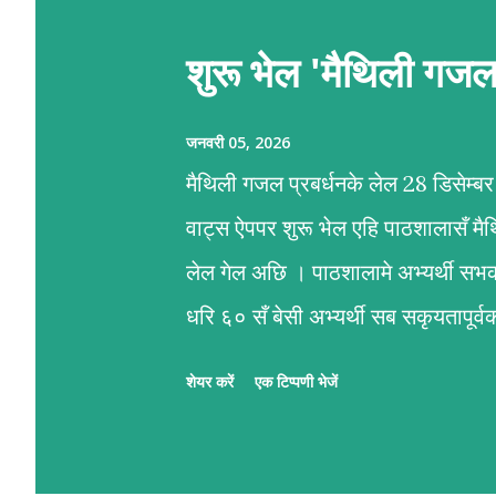
शुरू भेल 'मैथिली गज
जनवरी 05, 2026
मैथिली गजल प्रबर्धनके लेल 28 डिसेम्
वाट्स ऐपपर शुरू भेल एहि पाठशालासँ म
लेल गेल अछि । पाठशालामे अभ्यर्थी सभ
धरि ६० सँ बेसी अभ्यर्थी सब सकृयतापू
प्रशिक्षण कार्यमे आशीष अनचिनहार, कु
शेयर करें
एक टिप्पणी भेजें
रहल छथि । गजलमे नव आगन्तु सभक ले
पाठशाला । पाठशालामे प्रत्येक दिन क्र
प्रशिक्षक सभद्वारा प्रभावकारी पृष्ठप