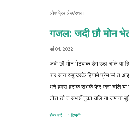
लोकप्रिय लेख/रचना
गजल: जदी छौ मोन भे
मई 04, 2022
जदी छौ मोन भेटबाक डेग उठा चलि या हि
पार सात समुन्दरकें हियामे प्रेम छौ त 
भने हमरा हराक सभकें‌ फेर जरा चलि य
तोरा छौ त सभसँ नुका चलि या जमाना बू
बचा चलि या 1222-1212-12112-22 © क
शेयर करें
1 टिप्पणी