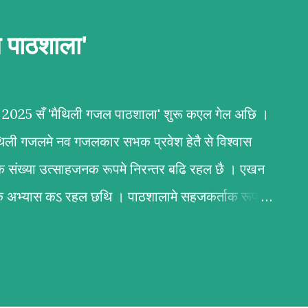
ल पाठशाला'
बर 2025 सँ 'मैथिली गजल पाठशाला' शुरू कएल गेल अछि ।
ैथिली गजलमे नव गजलकार सभक प्रवेश हेतै से विश्वास
क संख्या उत्साहजनक रूपमे निरन्तर बढि रहल छै । एखन
र्वक अभ्यास कऽ रहल छथि । पाठशालामे सहजकर्ताक रूपमे
न्दन कुमार कर्ण आ अभिलाष ठाकुर उल्लेखनीय काज कऽ
ल मैथिली गजल नि:शुल्क सिखबाक सुअवसर अछि ई
मबद्ध तरिकासँ अभ्यास भऽ रहल छै आ अभ्यर्थी सभके
ोषण प्रदान कएल जा रहल छै । जँ मैथिली गजल सिखबामे