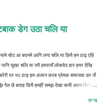
टबाक डेग उठा चलि या
यामे चोट आ बदनमे आगि लगा चलि या छियै हम ठाढ़ एहि
आइ पानि सुखा चलि या जरै हमरासँ लोकवेद हार हमर देखि
ा बरेरी पर भऽ ठाड़ हम अजान करब प्रेमक समाजक डर जँ
झि गेल छै बताह छियै हमहीं समझ देखा कनी अपन सिनेह
ुन्दन कुमार कर्ण
पूरा पढू