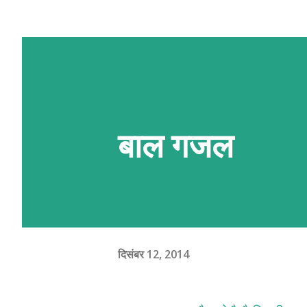
अहूँके रुची अछि त निच्चा देल QR स्क
QR लिंक एहिपर क्लीक करि 'मैथिली गजल
बाल गजल
दिसंबर 12, 2014