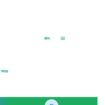
खोज
 संग्रह