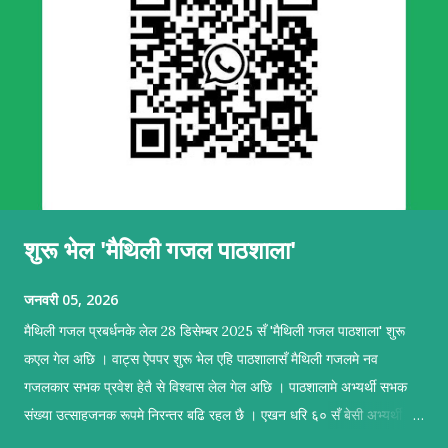
शुरू भेल 'मैथिली गजल पाठशाला'
जनवरी 05, 2026
मैथिली गजल प्रबर्धनके लेल 28 डिसेम्बर 2025 सँ 'मैथिली गजल पाठशाला' शुरू
कएल गेल अछि । वाट्स ऐपपर शुरू भेल एहि पाठशालासँ मैथिली गजलमे नव
गजलकार सभक प्रवेश हेतै से विश्वास लेल गेल अछि । पाठशालामे अभ्यर्थी सभक
संख्या उत्साहजनक रूपमे निरन्तर बढि रहल छै । एखन धरि ६० सँ बेसी अभ्यर्थी सब
सकृयतापूर्वक अभ्यास कऽ रहल छथि । पाठशालामे सहजकर्ताक रूपमे प्रशिक्षण