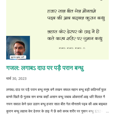
गजल: लगाबऽ दाउ पर पड़ै परान बन्धु
मार्च 30, 2023
लगाबऽ दाउ पर पड़ै परान बन्धु मनुष बनै तखन सफल महान बन्धु बड़ी कठिनसँ फूल
बागमे खिलै छै गुलाब सन बनब कहाँ असान बन्धु जबाब ओकरासँ आइ धरि मिलल नै
नयन सवाल केने छल उठान बन्धु हजार साल बीत गेल मौनतामे पढ़ब की आब बाइबल
कुरान बन्धु लहास केर ढेरपर के ठाढ़ नै छै कते करब शरीर पर गुमान बन्धु 1212-