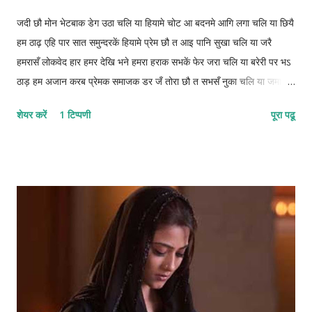
जदी छौ मोन भेटबाक डेग उठा चलि या हियामे चोट आ बदनमे आगि लगा चलि या छियै
हम ठाढ़ एहि पार सात समुन्दरकें हियामे प्रेम छौ त आइ पानि सुखा चलि या जरै
हमरासँ लोकवेद हार हमर देखि भने हमरा हराक सभकें‌ फेर जरा चलि या बरेरी पर भऽ
ठाड़ हम अजान करब प्रेमक समाजक डर जँ तोरा छौ त सभसँ नुका चलि या जमाना
बूझि गेल छै बताह छियै हमहीं समझ देखा कनी अपन सिनेह बचा चलि या 1222-
शेयर करें
1 टिप्पणी
पूरा पढू
1212-12112-22 © कुन्दन कुमार कर्ण