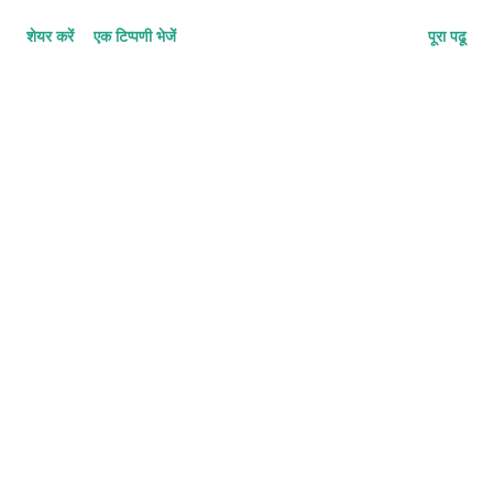
1212-1212-2 © कुन्दन कुमार कर्ण
शेयर करें
एक टिप्पणी भेजें
पूरा पढू