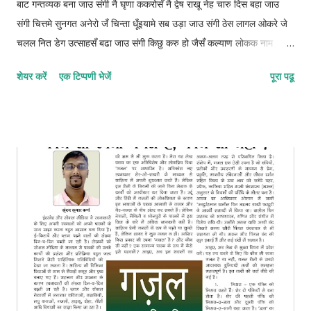
बाट गन्तव्यक बना जाउ संगी नै घृणा ककरोसँ नै द्वेष राखू नेह चारु दिस बहा जाउ
संगी चित्तमे सुनगत अनेरो जँ चिन्ता धूँइयामे सब उड़ा जाउ संगी ठेस लागल ओकरे जे
चलल नित डेग उत्साहसँ बढा जाउ संगी किछु करु हो जैसँ कल्याण लोकक नाम
दुनियामे कमा जाउ संगी ओझरी छोड़ाक जिनगीक आबो संग कुन्दनके बिता जाउ संगी
शेयर करें
एक टिप्पणी भेजें
पूरा पढू
फाइलुन–मुस्तफइलुन–फाइलातुन © कुन्दन कुमार कर्ण