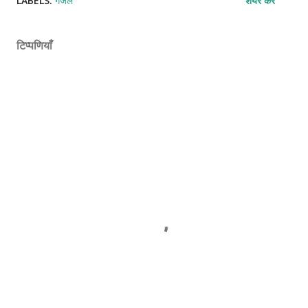
LABELS:
गजल
शेयर करें
टिप्पणियाँ