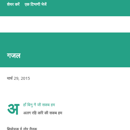
शेयर करें
एक टिप्पणी भेजें
कार्यमे आशीष अनचिनहार, कुन्दन कुमार कर्ण आ अभिलाष ठाकुर उल्लेखनीय काज
कऽ रहल छथि । गजलमे नव आगन्तु सभक लेल मैथिली गजल नि:शुल्क सिखबाक
सुअवसर अछि ई पाठशाला । पाठशालामे प्रत्येक दिन क्रमबद्ध तरिकासँ अभ्यास भऽ
रहल छै आ अभ्यर्थी सभके प्रशिक्षक सभद्वारा प्रभावकारी पृष्ठपोषण प्रदान कएल जा
रहल छै । जँ मैथिली गजल सिखबामे अहूँके रुची अछि त निच्चा देल QR स्कैन करि
वा लिंकपर जा कऽ पाठशालामे सहभागी भऽ सकै छी । QR लिंक एहिपर क्लीक करि
गजल
'मैथिली गजल पाठशाला'सँ जुटू
मार्च 29, 2015
अ
हाँ बिनु नै जी सकब हम
अलग रहि करि की सकब हम
बिछोड़क ई नोर नैनक