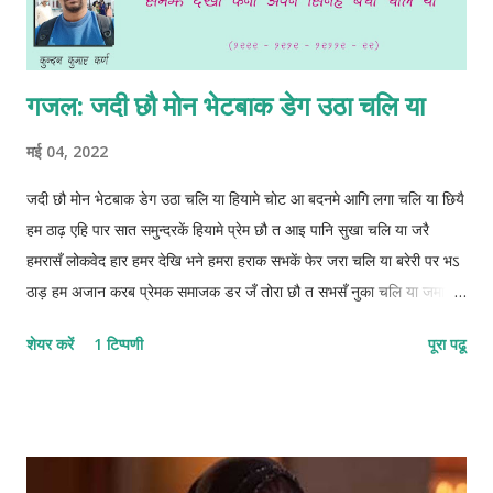
गजल: जदी छौ मोन भेटबाक डेग उठा चलि या
मई 04, 2022
जदी छौ मोन भेटबाक डेग उठा चलि या हियामे चोट आ बदनमे आगि लगा चलि या छियै
हम ठाढ़ एहि पार सात समुन्दरकें हियामे प्रेम छौ त आइ पानि सुखा चलि या जरै
हमरासँ लोकवेद हार हमर देखि भने हमरा हराक सभकें‌ फेर जरा चलि या बरेरी पर भऽ
ठाड़ हम अजान करब प्रेमक समाजक डर जँ तोरा छौ त सभसँ नुका चलि या जमाना
बूझि गेल छै बताह छियै हमहीं समझ देखा कनी अपन सिनेह बचा चलि या 1222-
शेयर करें
1 टिप्पणी
पूरा पढू
1212-12112-22 © कुन्दन कुमार कर्ण