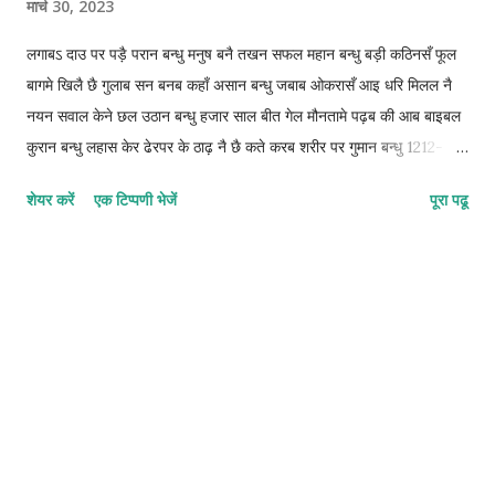
मार्च 30, 2023
लगाबऽ दाउ पर पड़ै परान बन्धु मनुष बनै तखन सफल महान बन्धु बड़ी कठिनसँ फूल
बागमे खिलै छै गुलाब सन बनब कहाँ असान बन्धु जबाब ओकरासँ आइ धरि मिलल नै
नयन सवाल केने छल उठान बन्धु हजार साल बीत गेल मौनतामे पढ़ब की आब बाइबल
कुरान बन्धु लहास केर ढेरपर के ठाढ़ नै छै कते करब शरीर पर गुमान बन्धु 1212-
1212-1212-2 © कुन्दन कुमार कर्ण
शेयर करें
एक टिप्पणी भेजें
पूरा पढू