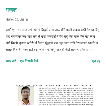
गजल
सितंबर 02, 2016
कर्ममे एना रमा जाउ संगी स्वर्गमे सिड़ही लगा जाउ संगी भेटलै ककरा कथी मेहनत बिनु
बाट गन्तव्यक बना जाउ संगी नै घृणा ककरोसँ नै द्वेष राखू नेह चारु दिस बहा जाउ
संगी चित्तमे सुनगत अनेरो जँ चिन्ता धूँइयामे सब उड़ा जाउ संगी ठेस लागल ओकरे जे
चलल नित डेग उत्साहसँ बढा जाउ संगी किछु करु हो जैसँ कल्याण लोकक नाम
दुनियामे कमा जाउ संगी ओझरी छोड़ाक जिनगीक आबो संग कुन्दनके बिता जाउ संगी
शेयर करें
एक टिप्पणी भेजें
पूरा पढू
फाइलुन–मुस्तफइलुन–फाइलातुन © कुन्दन कुमार कर्ण