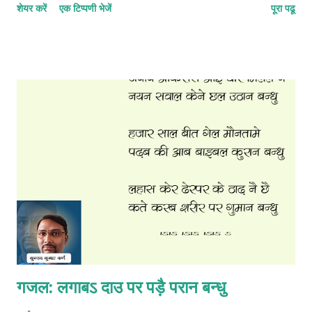
शेयर करें
एक टिप्पणी भेजें
पूरा पढू
गजल: लगाबऽ दाउ पर पड़ै परान बन्धु