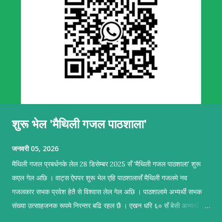
शुरू भेल 'मैथिली गजल पाठशाला'
जनवरी 05, 2026
मैथिली गजल प्रबर्धनके लेल 28 डिसेम्बर 2025 सँ 'मैथिली गजल पाठशाला' शुरू
कएल गेल अछि । वाट्स ऐपपर शुरू भेल एहि पाठशालासँ मैथिली गजलमे नव
गजलकार सभक प्रवेश हेतै से विश्वास लेल गेल अछि । पाठशालामे अभ्यर्थी सभक
संख्या उत्साहजनक रूपमे निरन्तर बढि रहल छै । एखन धरि ६० सँ बेसी अभ्यर्थी सब
सकृयतापूर्वक अभ्यास कऽ रहल छथि । पाठशालामे सहजकर्ताक रूपमे प्रशिक्षण