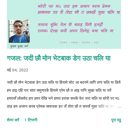
गजल: जदी छौ मोन भेटबाक डेग उठा चलि या
मई 04, 2022
जदी छौ मोन भेटबाक डेग उठा चलि या हियामे चोट आ बदनमे आगि लगा चलि या छियै
हम ठाढ़ एहि पार सात समुन्दरकें हियामे प्रेम छौ त आइ पानि सुखा चलि या जरै
हमरासँ लोकवेद हार हमर देखि भने हमरा हराक सभकें‌ फेर जरा चलि या बरेरी पर भऽ
ठाड़ हम अजान करब प्रेमक समाजक डर जँ तोरा छौ त सभसँ नुका चलि या जमाना
बूझि गेल छै बताह छियै हमहीं समझ देखा कनी अपन सिनेह बचा चलि या 1222-
शेयर करें
1 टिप्पणी
पूरा पढू
1212-12112-22 © कुन्दन कुमार कर्ण