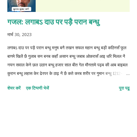
गजल: लगाबऽ दाउ पर पड़ै परान बन्धु
मार्च 30, 2023
लगाबऽ दाउ पर पड़ै परान बन्धु मनुष बनै तखन सफल महान बन्धु बड़ी कठिनसँ फूल
बागमे खिलै छै गुलाब सन बनब कहाँ असान बन्धु जबाब ओकरासँ आइ धरि मिलल नै
नयन सवाल केने छल उठान बन्धु हजार साल बीत गेल मौनतामे पढ़ब की आब बाइबल
कुरान बन्धु लहास केर ढेरपर के ठाढ़ नै छै कते करब शरीर पर गुमान बन्धु 1212-
1212-1212-2 © कुन्दन कुमार कर्ण
शेयर करें
एक टिप्पणी भेजें
पूरा पढू