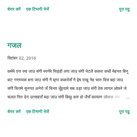
शेयर करें
एक टिप्पणी भेजें
पूरा पढू
गजल
सितंबर 02, 2016
कर्ममे एना रमा जाउ संगी स्वर्गमे सिड़ही लगा जाउ संगी भेटलै ककरा कथी मेहनत बिनु
बाट गन्तव्यक बना जाउ संगी नै घृणा ककरोसँ नै द्वेष राखू नेह चारु दिस बहा जाउ
संगी चित्तमे सुनगत अनेरो जँ चिन्ता धूँइयामे सब उड़ा जाउ संगी ठेस लागल ओकरे जे
चलल नित डेग उत्साहसँ बढा जाउ संगी किछु करु हो जैसँ कल्याण लोकक नाम
दुनियामे कमा जाउ संगी ओझरी छोड़ाक जिनगीक आबो संग कुन्दनके बिता जाउ संगी
शेयर करें
एक टिप्पणी भेजें
पूरा पढू
फाइलुन–मुस्तफइलुन–फाइलातुन © कुन्दन कुमार कर्ण