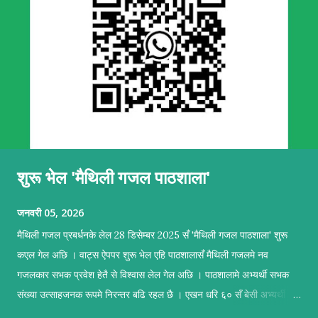
शुरू भेल 'मैथिली गजल पाठशाला'
जनवरी 05, 2026
मैथिली गजल प्रबर्धनके लेल 28 डिसेम्बर 2025 सँ 'मैथिली गजल पाठशाला' शुरू
कएल गेल अछि । वाट्स ऐपपर शुरू भेल एहि पाठशालासँ मैथिली गजलमे नव
गजलकार सभक प्रवेश हेतै से विश्वास लेल गेल अछि । पाठशालामे अभ्यर्थी सभक
संख्या उत्साहजनक रूपमे निरन्तर बढि रहल छै । एखन धरि ६० सँ बेसी अभ्यर्थी सब
सकृयतापूर्वक अभ्यास कऽ रहल छथि । पाठशालामे सहजकर्ताक रूपमे प्रशिक्षण