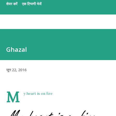
शेयर करें
एक टिप्पणी भेजें
कार्यमे आशीष अनचिनहार, कुन्दन कुमार कर्ण आ अभिलाष ठाकुर उल्लेखनीय काज
कऽ रहल छथि । गजलमे नव आगन्तु सभक लेल मैथिली गजल नि:शुल्क सिखबाक
सुअवसर अछि ई पाठशाला । पाठशालामे प्रत्येक दिन क्रमबद्ध तरिकासँ अभ्यास भऽ
रहल छै आ अभ्यर्थी सभके प्रशिक्षक सभद्वारा प्रभावकारी पृष्ठपोषण प्रदान कएल जा
रहल छै । जँ मैथिली गजल सिखबामे अहूँके रुची अछि त निच्चा देल QR स्कैन करि
वा लिंकपर जा कऽ पाठशालामे सहभागी भऽ सकै छी । QR लिंक एहिपर क्लीक करि
Ghazal
'मैथिली गजल पाठशाला'सँ जुटू
जून 22, 2016
M
y heart is on fire