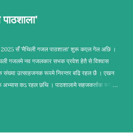
ल पाठशाला'
बर 2025 सँ 'मैथिली गजल पाठशाला' शुरू कएल गेल अछि ।
ैथिली गजलमे नव गजलकार सभक प्रवेश हेतै से विश्वास
क संख्या उत्साहजनक रूपमे निरन्तर बढि रहल छै । एखन
र्वक अभ्यास कऽ रहल छथि । पाठशालामे सहजकर्ताक रूपमे
न्दन कुमार कर्ण आ अभिलाष ठाकुर उल्लेखनीय काज कऽ
ल मैथिली गजल नि:शुल्क सिखबाक सुअवसर अछि ई
मबद्ध तरिकासँ अभ्यास भऽ रहल छै आ अभ्यर्थी सभके
ोषण प्रदान कएल जा रहल छै । जँ मैथिली गजल सिखबामे