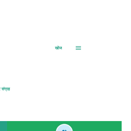
खोज
 संग्रह