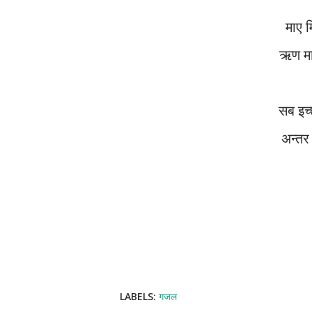
माए
ऋण म
सब इच
अन्त
LABELS:
गजल