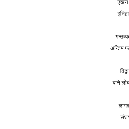
एखन 
इतिह
गन्त
अन्तिम
वि
बनि ल
ला
सं