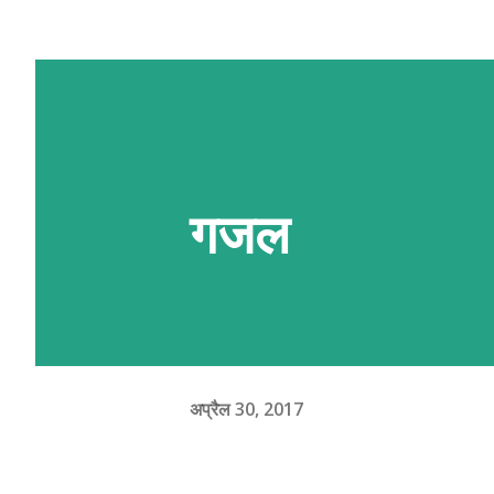
अहूँके रुची अछि त निच्चा देल QR स्क
QR लिंक एहिपर क्लीक करि 'मैथिली गजल
गजल
अप्रैल 30, 2017