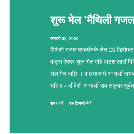
शुरू भेल 'मैथिली गज
जनवरी 05, 2026
मैथिली गजल प्रबर्धनके लेल 28 डिसेम्
वाट्स ऐपपर शुरू भेल एहि पाठशालासँ म
लेल गेल अछि । पाठशालामे अभ्यर्थी सभ
धरि ६० सँ बेसी अभ्यर्थी सब सकृयतापू
प्रशिक्षण कार्यमे आशीष अनचिनहार, कु
शेयर करें
एक टिप्पणी भेजें
रहल छथि । गजलमे नव आगन्तु सभक ले
पाठशाला । पाठशालामे प्रत्येक दिन क्र
प्रशिक्षक सभद्वारा प्रभावकारी पृष्ठप