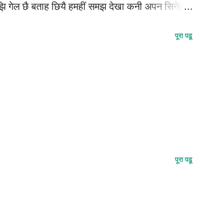
झि गेल छै बताह छियै हमहीं समझ देखा कनी अपन सिनेह
ुन्दन कुमार कर्ण
पूरा पढू
पूरा पढू