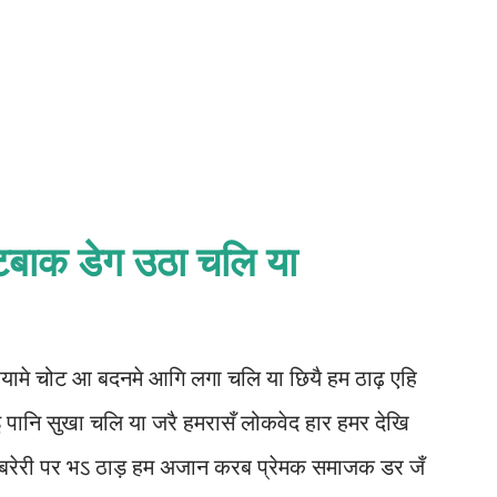
टबाक डेग उठा चलि या
यामे चोट आ बदनमे आगि लगा चलि या छियै हम ठाढ़ एहि
आइ पानि सुखा चलि या जरै हमरासँ लोकवेद हार हमर देखि
ा बरेरी पर भऽ ठाड़ हम अजान करब प्रेमक समाजक डर जँ