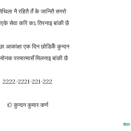
 मिथिला नै रहितै तँ के जानितै सगरो
ाएके सेवा करि कऽ तिरनाइ बांकी छै
्छा आकांक्षा एक दिन छोडिकेँ कुन्दन
र मोनक परमात्मासँ मिलनाइ बांकी छै
2222-2221-221-222
© कुन्दन कुमार कर्ण
शेयर 