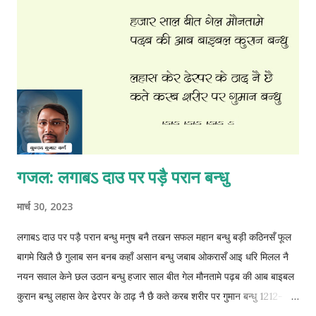
गजल: लगाबऽ दाउ पर पड़ै परान बन्धु
मार्च 30, 2023
लगाबऽ दाउ पर पड़ै परान बन्धु मनुष बनै तखन सफल महान बन्धु बड़ी कठिनसँ फूल
बागमे खिलै छै गुलाब सन बनब कहाँ असान बन्धु जबाब ओकरासँ आइ धरि मिलल नै
नयन सवाल केने छल उठान बन्धु हजार साल बीत गेल मौनतामे पढ़ब की आब बाइबल
कुरान बन्धु लहास केर ढेरपर के ठाढ़ नै छै कते करब शरीर पर गुमान बन्धु 1212-