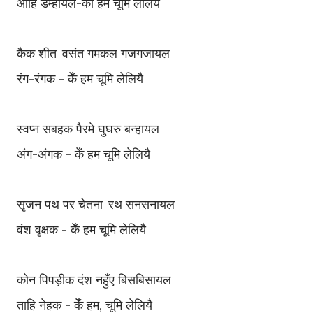
ओहि डम्हायल-का हम चूमि लेलियै
कैक शीत-वसंत गमकल गजगजायल
रंग-रंगक - केँ हम चूमि लेलियै
स्वप्न सबहक पैरमे घुघरु बन्हायल
अंग-अंगक - केँ हम चूमि लेलियै
सृजन पथ पर चेतना-रथ सनसनायल
वंश वृक्षक - केँ हम चूमि लेलियै
कोन पिपड़ीक दंश नहुँए बिसबिसायल
ताहि नेहक - केँ हम, चूमि लेलियै