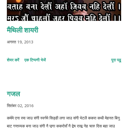
मैथिली शायरी
अगस्त 19, 2013
शेयर करें
एक टिप्पणी भेजें
पूरा पढू
गजल
सितंबर 02, 2016
कर्ममे एना रमा जाउ संगी स्वर्गमे सिड़ही लगा जाउ संगी भेटलै ककरा कथी मेहनत बिनु
बाट गन्तव्यक बना जाउ संगी नै घृणा ककरोसँ नै द्वेष राखू नेह चारु दिस बहा जाउ