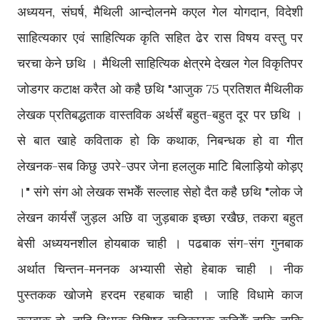
अध्ययन, संघर्ष, मैथिली आन्दोलनमे कएल गेल योगदान, विदेशी
साहित्यकार एवं साहित्यिक कृति सहित ढेर रास विषय वस्तु पर
चरचा केने छथि । मैथिली साहित्यिक क्षेत्रमे देखल गेल विकृतिपर
जोडगर कटाक्ष करैत ‌ओ कहै छथि "आजुक 75 प्रतिशत मैथिलीक
लेखक प्रतिबद्धताक वास्तविक अर्थसँ बहुत-बहुत दूर पर छथि ।
से बात खाहे कविताक हो कि कथाक, निबन्धक हो वा गीत
लेखनक-सब किछु उपरे-उपर जेना हललुक माटि बिलाड़ियो कोड़ए
।" संगे संग ओ लेखक सभकेँ सल्लाह सेहो दैत कहै छथि "लोक जे
लेखन कार्यसँ जुड़ल अछि वा जुड़बाक इच्छा रखैछ, तकरा बहुत
बेसी अध्ययनशील होयबाक चाही । पढबाक संग-संग गुनबाक
अर्थात चिन्तन-मननक अभ्यासी सेहो हेबाक चाही । नीक
पुस्तकक खोजमे हरदम रहबाक चाही । जाहि विधामे काज