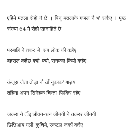
एहिमे मतला सेहो नै छै । बिनु मतलाके गजल नै भ' सकैए । पृष्ठ
संख्या 64 मे सेहो एहनाहिते छै:
परबाहि ने तकर जे, सब लोक की कहैए
बहसल कहैछ क्यो-क्यो, सनकल कियो कहैए
कंजूस जेता तोड़ा नौ ठाँ नुकाक' गाड़य
तहिना अपन सिनेहक चिन्ता-फिकिर रहैए
जकरा ने र्इ जीवन-धन जीनगी ने तकरर जीनगी
छिछिआय गली-कुचिये, रकटल जकाँ करैए