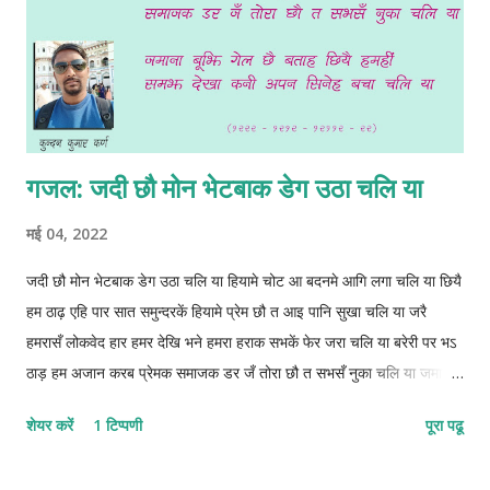
गजल: जदी छौ मोन भेटबाक डेग उठा चलि या
मई 04, 2022
जदी छौ मोन भेटबाक डेग उठा चलि या हियामे चोट आ बदनमे आगि लगा चलि या छियै
हम ठाढ़ एहि पार सात समुन्दरकें हियामे प्रेम छौ त आइ पानि सुखा चलि या जरै
हमरासँ लोकवेद हार हमर देखि भने हमरा हराक सभकें‌ फेर जरा चलि या बरेरी पर भऽ
ठाड़ हम अजान करब प्रेमक समाजक डर जँ तोरा छौ त सभसँ नुका चलि या जमाना
बूझि गेल छै बताह छियै हमहीं समझ देखा कनी अपन सिनेह बचा चलि या 1222-
शेयर करें
1 टिप्पणी
पूरा पढू
1212-12112-22 © कुन्दन कुमार कर्ण