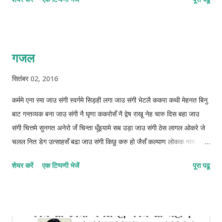
गजल
सितंबर 02, 2016
कर्ममे एना रमा जाउ संगी स्वर्गमे सिड़ही लगा जाउ संगी भेटलै ककरा कथी मेहनत बिनु
बाट गन्तव्यक बना जाउ संगी नै घृणा ककरोसँ नै द्वेष राखू नेह चारु दिस बहा जाउ
संगी चित्तमे सुनगत अनेरो जँ चिन्ता धूँइयामे सब उड़ा जाउ संगी ठेस लागल ओकरे जे
चलल नित डेग उत्साहसँ बढा जाउ संगी किछु करु हो जैसँ कल्याण लोकक नाम
दुनियामे कमा जाउ संगी ओझरी छोड़ाक जिनगीक आबो संग कुन्दनके बिता जाउ संगी
शेयर करें
एक टिप्पणी भेजें
पूरा पढू
फाइलुन–मुस्तफइलुन–फाइलातुन © कुन्दन कुमार कर्ण