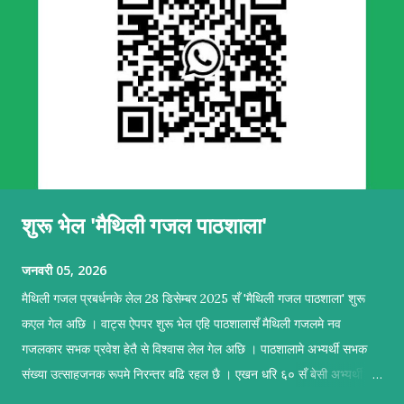
शुरू भेल 'मैथिली गजल पाठशाला'
जनवरी 05, 2026
मैथिली गजल प्रबर्धनके लेल 28 डिसेम्बर 2025 सँ 'मैथिली गजल पाठशाला' शुरू
कएल गेल अछि । वाट्स ऐपपर शुरू भेल एहि पाठशालासँ मैथिली गजलमे नव
गजलकार सभक प्रवेश हेतै से विश्वास लेल गेल अछि । पाठशालामे अभ्यर्थी सभक
संख्या उत्साहजनक रूपमे निरन्तर बढि रहल छै । एखन धरि ६० सँ बेसी अभ्यर्थी सब
सकृयतापूर्वक अभ्यास कऽ रहल छथि । पाठशालामे सहजकर्ताक रूपमे प्रशिक्षण