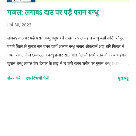
गजल: लगाबऽ दाउ पर पड़ै परान बन्धु
मार्च 30, 2023
लगाबऽ दाउ पर पड़ै परान बन्धु मनुष बनै तखन सफल महान बन्धु बड़ी कठिनसँ फूल
बागमे खिलै छै गुलाब सन बनब कहाँ असान बन्धु जबाब ओकरासँ आइ धरि मिलल नै
नयन सवाल केने छल उठान बन्धु हजार साल बीत गेल मौनतामे पढ़ब की आब बाइबल
कुरान बन्धु लहास केर ढेरपर के ठाढ़ नै छै कते करब शरीर पर गुमान बन्धु 1212-
1212-1212-2 © कुन्दन कुमार कर्ण
शेयर करें
एक टिप्पणी भेजें
पूरा पढू