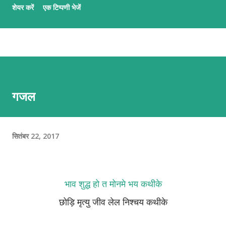
शेयर करें
एक टिप्पणी भेजें
कार्यमे आशीष अनचिनहार, कुन्दन कुमार कर्ण आ अभिलाष ठाकुर उल्लेखनीय काज
कऽ रहल छथि । गजलमे नव आगन्तु सभक लेल मैथिली गजल नि:शुल्क सिखबाक
सुअवसर अछि ई पाठशाला । पाठशालामे प्रत्येक दिन क्रमबद्ध तरिकासँ अभ्यास भऽ
रहल छै आ अभ्यर्थी सभके प्रशिक्षक सभद्वारा प्रभावकारी पृष्ठपोषण प्रदान कएल जा
रहल छै । जँ मैथिली गजल सिखबामे अहूँके रुची अछि त निच्चा देल QR स्कैन करि
वा लिंकपर जा कऽ पाठशालामे सहभागी भऽ सकै छी । QR लिंक एहिपर क्लीक करि
गजल
'मैथिली गजल पाठशाला'सँ जुटू
सितंबर 22, 2017
भाव शुद्ध हो त मोनमे भय कथीके
छोड़ि मृत्यु जीव लेल निश्चय कथीके