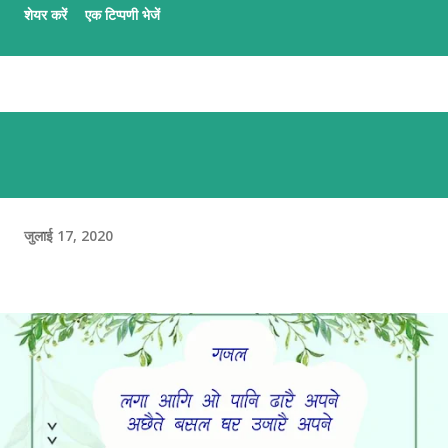
शेयर करें
एक टिप्पणी भेजें
कार्यमे आशीष अनचिनहार, कुन्दन कुमार कर्ण आ अभिलाष ठाकुर उल्लेखनीय काज
कऽ रहल छथि । गजलमे नव आगन्तु सभक लेल मैथिली गजल नि:शुल्क सिखबाक
सुअवसर अछि ई पाठशाला । पाठशालामे प्रत्येक दिन क्रमबद्ध तरिकासँ अभ्यास भऽ
रहल छै आ अभ्यर्थी सभके प्रशिक्षक सभद्वारा प्रभावकारी पृष्ठपोषण प्रदान कएल जा
रहल छै । जँ मैथिली गजल सिखबामे अहूँके रुची अछि त निच्चा देल QR स्कैन करि
वा लिंकपर जा कऽ पाठशालामे सहभागी भऽ सकै छी । QR लिंक एहिपर क्लीक करि
'मैथिली गजल पाठशाला'सँ जुटू
जुलाई 17, 2020