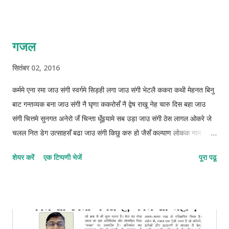
गजल
सितंबर 02, 2016
कर्ममे एना रमा जाउ संगी स्वर्गमे सिड़ही लगा जाउ संगी भेटलै ककरा कथी मेहनत बिनु
बाट गन्तव्यक बना जाउ संगी नै घृणा ककरोसँ नै द्वेष राखू नेह चारु दिस बहा जाउ
संगी चित्तमे सुनगत अनेरो जँ चिन्ता धूँइयामे सब उड़ा जाउ संगी ठेस लागल ओकरे जे
चलल नित डेग उत्साहसँ बढा जाउ संगी किछु करु हो जैसँ कल्याण लोकक नाम
दुनियामे कमा जाउ संगी ओझरी छोड़ाक जिनगीक आबो संग कुन्दनके बिता जाउ संगी
शेयर करें
एक टिप्पणी भेजें
पूरा पढू
फाइलुन–मुस्तफइलुन–फाइलातुन © कुन्दन कुमार कर्ण