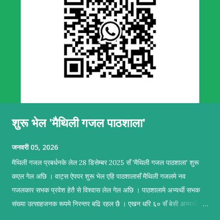
शुरू भेल 'मैथिली गजल पाठशाला'
जनवरी 05, 2026
मैथिली गजल प्रबर्धनके लेल 28 डिसेम्बर 2025 सँ 'मैथिली गजल पाठशाला' शुरू
कएल गेल अछि । वाट्स ऐपपर शुरू भेल एहि पाठशालासँ मैथिली गजलमे नव
गजलकार सभक प्रवेश हेतै से विश्वास लेल गेल अछि । पाठशालामे अभ्यर्थी सभक
संख्या उत्साहजनक रूपमे निरन्तर बढि रहल छै । एखन धरि ६० सँ बेसी अभ्यर्थी सब
सकृयतापूर्वक अभ्यास कऽ रहल छथि । पाठशालामे सहजकर्ताक रूपमे प्रशिक्षण