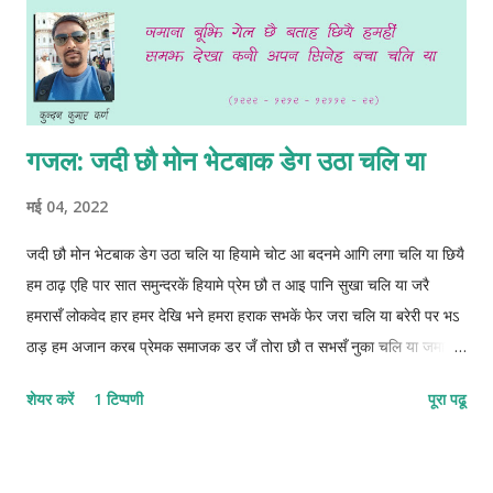
गजल: जदी छौ मोन भेटबाक डेग उठा चलि या
मई 04, 2022
जदी छौ मोन भेटबाक डेग उठा चलि या हियामे चोट आ बदनमे आगि लगा चलि या छियै
हम ठाढ़ एहि पार सात समुन्दरकें हियामे प्रेम छौ त आइ पानि सुखा चलि या जरै
हमरासँ लोकवेद हार हमर देखि भने हमरा हराक सभकें‌ फेर जरा चलि या बरेरी पर भऽ
ठाड़ हम अजान करब प्रेमक समाजक डर जँ तोरा छौ त सभसँ नुका चलि या जमाना
बूझि गेल छै बताह छियै हमहीं समझ देखा कनी अपन सिनेह बचा चलि या 1222-
शेयर करें
1 टिप्पणी
पूरा पढू
1212-12112-22 © कुन्दन कुमार कर्ण