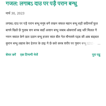
गजल: लगाबऽ दाउ पर पड़ै परान बन्धु
मार्च 30, 2023
लगाबऽ दाउ पर पड़ै परान बन्धु मनुष बनै तखन सफल महान बन्धु बड़ी कठिनसँ फूल
बागमे खिलै छै गुलाब सन बनब कहाँ असान बन्धु जबाब ओकरासँ आइ धरि मिलल नै
नयन सवाल केने छल उठान बन्धु हजार साल बीत गेल मौनतामे पढ़ब की आब बाइबल
कुरान बन्धु लहास केर ढेरपर के ठाढ़ नै छै कते करब शरीर पर गुमान बन्धु 1212-
1212-1212-2 © कुन्दन कुमार कर्ण
शेयर करें
एक टिप्पणी भेजें
पूरा पढू