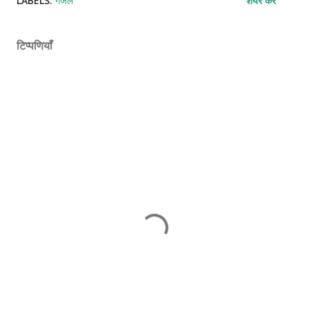
LABELS:
गजल
शेयर करें
टिप्पणियाँ