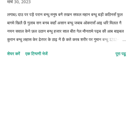
मार्च 30, 2023
लगाबऽ दाउ पर पड़ै परान बन्धु मनुष बनै तखन सफल महान बन्धु बड़ी कठिनसँ फूल
बागमे खिलै छै गुलाब सन बनब कहाँ असान बन्धु जबाब ओकरासँ आइ धरि मिलल नै
नयन सवाल केने छल उठान बन्धु हजार साल बीत गेल मौनतामे पढ़ब की आब बाइबल
कुरान बन्धु लहास केर ढेरपर के ठाढ़ नै छै कते करब शरीर पर गुमान बन्धु 1212-
1212-1212-2 © कुन्दन कुमार कर्ण
शेयर करें
एक टिप्पणी भेजें
पूरा पढू