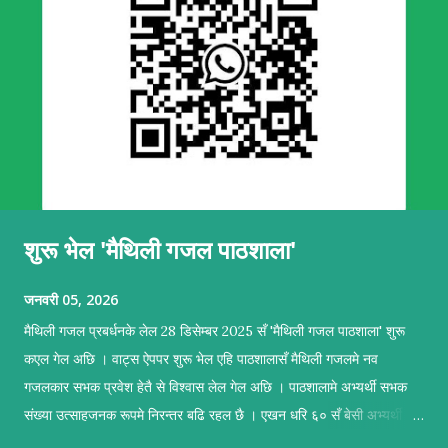
शुरू भेल 'मैथिली गजल पाठशाला'
जनवरी 05, 2026
मैथिली गजल प्रबर्धनके लेल 28 डिसेम्बर 2025 सँ 'मैथिली गजल पाठशाला' शुरू
कएल गेल अछि । वाट्स ऐपपर शुरू भेल एहि पाठशालासँ मैथिली गजलमे नव
गजलकार सभक प्रवेश हेतै से विश्वास लेल गेल अछि । पाठशालामे अभ्यर्थी सभक
संख्या उत्साहजनक रूपमे निरन्तर बढि रहल छै । एखन धरि ६० सँ बेसी अभ्यर्थी सब
सकृयतापूर्वक अभ्यास कऽ रहल छथि । पाठशालामे सहजकर्ताक रूपमे प्रशिक्षण