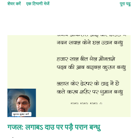
शेयर करें
एक टिप्पणी भेजें
पूरा पढू
गजल: लगाबऽ दाउ पर पड़ै परान बन्धु