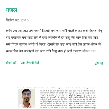
गजल
सितंबर 02, 2016
कर्ममे एना रमा जाउ संगी स्वर्गमे सिड़ही लगा जाउ संगी भेटलै ककरा कथी मेहनत बिनु
बाट गन्तव्यक बना जाउ संगी नै घृणा ककरोसँ नै द्वेष राखू नेह चारु दिस बहा जाउ
संगी चित्तमे सुनगत अनेरो जँ चिन्ता धूँइयामे सब उड़ा जाउ संगी ठेस लागल ओकरे जे
चलल नित डेग उत्साहसँ बढा जाउ संगी किछु करु हो जैसँ कल्याण लोकक नाम
दुनियामे कमा जाउ संगी ओझरी छोड़ाक जिनगीक आबो संग कुन्दनके बिता जाउ संगी
शेयर करें
एक टिप्पणी भेजें
पूरा पढू
फाइलुन–मुस्तफइलुन–फाइलातुन © कुन्दन कुमार कर्ण