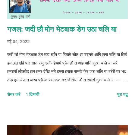
गजल: जदी छौ मोन भेटबाक डेग उठा चलि या
मई 04, 2022
जदी छौ मोन भेटबाक डेग उठा चलि या हियामे चोट आ बदनमे आगि लगा चलि या छियै
हम ठाढ़ एहि पार सात समुन्दरकें हियामे प्रेम छौ त आइ पानि सुखा चलि या जरै
हमरासँ लोकवेद हार हमर देखि भने हमरा हराक सभकें‌ फेर जरा चलि या बरेरी पर भऽ
ठाड़ हम अजान करब प्रेमक समाजक डर जँ तोरा छौ त सभसँ नुका चलि या जमाना
बूझि गेल छै बताह छियै हमहीं समझ देखा कनी अपन सिनेह बचा चलि या 1222-
शेयर करें
1 टिप्पणी
पूरा पढू
1212-12112-22 © कुन्दन कुमार कर्ण