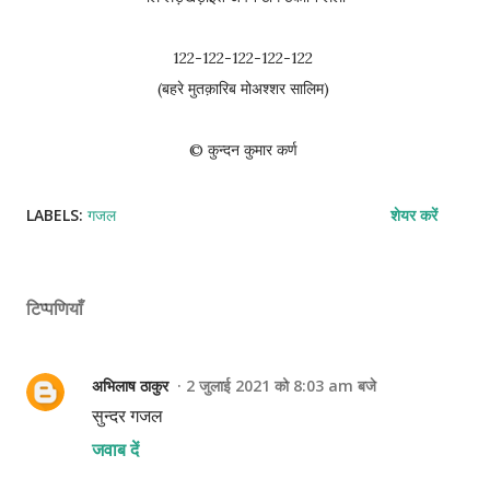
122-122-122-122-122
(बहरे मुतक़ारिब मोअश्शर सालिम)
© कुन्दन कुमार कर्ण
LABELS:
गजल
शेयर करें
टिप्पणियाँ
अभिलाष ठाकुर
2 जुलाई 2021 को 8:03 am बजे
सुन्दर गजल
जवाब दें