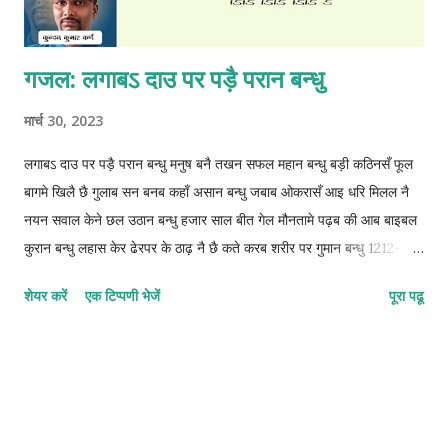
गजल: लगाबऽ दाउ पर पड़ै परान बन्धु
मार्च 30, 2023
लगाबऽ दाउ पर पड़ै परान बन्धु मनुष बनै तखन सफल महान बन्धु बड़ी कठिनसँ फूल
बागमे खिलै छै गुलाब सन बनब कहाँ असान बन्धु जबाब ओकरासँ आइ धरि मिलल नै
नयन सवाल केने छल उठान बन्धु हजार साल बीत गेल मौनतामे पढ़ब की आब बाइबल
कुरान बन्धु लहास केर ढेरपर के ठाढ़ नै छै कते करब शरीर पर गुमान बन्धु 1212-
1212-1212-2 © कुन्दन कुमार कर्ण
शेयर करें
एक टिप्पणी भेजें
पूरा पढू