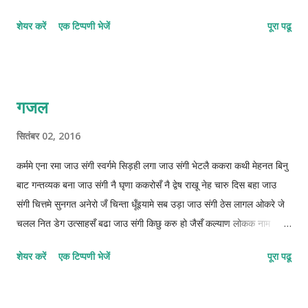
शेयर करें
एक टिप्पणी भेजें
पूरा पढू
गजल
सितंबर 02, 2016
कर्ममे एना रमा जाउ संगी स्वर्गमे सिड़ही लगा जाउ संगी भेटलै ककरा कथी मेहनत बिनु
बाट गन्तव्यक बना जाउ संगी नै घृणा ककरोसँ नै द्वेष राखू नेह चारु दिस बहा जाउ
संगी चित्तमे सुनगत अनेरो जँ चिन्ता धूँइयामे सब उड़ा जाउ संगी ठेस लागल ओकरे जे
चलल नित डेग उत्साहसँ बढा जाउ संगी किछु करु हो जैसँ कल्याण लोकक नाम
दुनियामे कमा जाउ संगी ओझरी छोड़ाक जिनगीक आबो संग कुन्दनके बिता जाउ संगी
शेयर करें
एक टिप्पणी भेजें
पूरा पढू
फाइलुन–मुस्तफइलुन–फाइलातुन © कुन्दन कुमार कर्ण