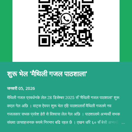
शुरू भेल 'मैथिली गजल पाठशाला'
जनवरी 05, 2026
मैथिली गजल प्रबर्धनके लेल 28 डिसेम्बर 2025 सँ 'मैथिली गजल पाठशाला' शुरू
कएल गेल अछि । वाट्स ऐपपर शुरू भेल एहि पाठशालासँ मैथिली गजलमे नव
गजलकार सभक प्रवेश हेतै से विश्वास लेल गेल अछि । पाठशालामे अभ्यर्थी सभक
संख्या उत्साहजनक रूपमे निरन्तर बढि रहल छै । एखन धरि ६० सँ बेसी अभ्यर्थी सब
सकृयतापूर्वक अभ्यास कऽ रहल छथि । पाठशालामे सहजकर्ताक रूपमे प्रशिक्षण