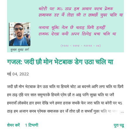
गजल: जदी छौ मोन भेटबाक डेग उठा चलि या
मई 04, 2022
जदी छौ मोन भेटबाक डेग उठा चलि या हियामे चोट आ बदनमे आगि लगा चलि या छियै
हम ठाढ़ एहि पार सात समुन्दरकें हियामे प्रेम छौ त आइ पानि सुखा चलि या जरै
हमरासँ लोकवेद हार हमर देखि भने हमरा हराक सभकें‌ फेर जरा चलि या बरेरी पर भऽ
ठाड़ हम अजान करब प्रेमक समाजक डर जँ तोरा छौ त सभसँ नुका चलि या जमाना
बूझि गेल छै बताह छियै हमहीं समझ देखा कनी अपन सिनेह बचा चलि या 1222-
शेयर करें
1 टिप्पणी
पूरा पढू
1212-12112-22 © कुन्दन कुमार कर्ण