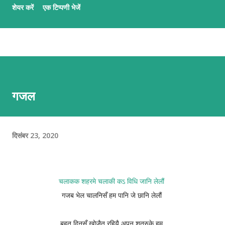
शेयर करें
एक टिप्पणी भेजें
कार्यमे आशीष अनचिनहार, कुन्दन कुमार कर्ण आ अभिलाष ठाकुर उल्लेखनीय काज
कऽ रहल छथि । गजलमे नव आगन्तु सभक लेल मैथिली गजल नि:शुल्क सिखबाक
सुअवसर अछि ई पाठशाला । पाठशालामे प्रत्येक दिन क्रमबद्ध तरिकासँ अभ्यास भऽ
रहल छै आ अभ्यर्थी सभके प्रशिक्षक सभद्वारा प्रभावकारी पृष्ठपोषण प्रदान कएल जा
रहल छै । जँ मैथिली गजल सिखबामे अहूँके रुची अछि त निच्चा देल QR स्कैन करि
वा लिंकपर जा कऽ पाठशालामे सहभागी भऽ सकै छी । QR लिंक एहिपर क्लीक करि
गजल
'मैथिली गजल पाठशाला'सँ जुटू
दिसंबर 23, 2020
चलाकक शहरमे चलाकी कऽ विधि जानि लेलौं
गजब भेल चालनिसँ हम पानि जे छानि लेलौं
बहुत दिनसँ खोजैत रहियै अपन शत्रुके हम