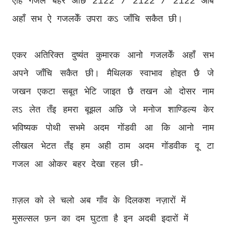
एहि गजल बहर अछि 2122 / 2122 / 2122 आब
अहाँ सभ ऐ गजलकेँ उपरा कऽ जाँचि सकैत छी।
एकर अतिरिक्त दुष्यंत कुमारक आनो गजलकेँ अहाँ सभ
अपने जाँचि सकैत छी। मैथिलक स्वाभाव होइत छै जे
जखन एकटा सबूत भेटि जाइत छै तखन ओ दोसर नाम
लऽ लेत तँइ हमरा बूझल अछि जे मनोज शाण्डिल्य केर
भविष्यक पोथी सभमे अदम गोंडवी आ कि आनो नाम
लीखल भेटत तँइ हम अही ठाम अदम गोंडवीक दू टा
गजल आ ओकर बहर देखा रहल छी-
ग़ज़ल को ले चलो अब गाँव के दिलकश नज़ारों में
मुसल्सल फ़न का दम घुटता है इन अदबी इदारों में