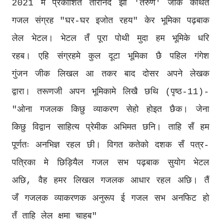
2021 मे प्रकाशित तारानंद झा 'तरुण' जीक कथित
गजल संग्रह "घर-घर इजोत रहय" केर भूमिका पढ़बाक
लेल भेटल। भेटल तँ पूरा पोथी मुदा हम भूमिके धरि
रहब। एहि संग्रहमे कुल दूटा भूमिका छै पहिल गंगेश
गुंजन जीक लिखल आ तकर बाद दोसर अपने लेखक
द्वारा। तरूणजी अपन भूमिकामे लिखै छथि (पृष्ठ-11)-
"ओना गजलक किछु व्याकरण सेहो होइत छैक। जेना
किछु विद्वान साहित्य प्रेमीक अभिमत छनि। ताहि सँ हम
पूर्णतः अनभिज्ञ रहल छी। विगत कतेको दशक सँ पत्र-
पत्रिका मे छिड़ियैल गजल सभ पढ़बाक सुयोग भेटल
अछि, वैह हमर लिखल गजलक आधार रहल अछि। तैं
जँ गजलक व्याकरणक अनुरूप ई गजल सभ अनफिट हो
तँ ताहि लेल क्षमा चाहब"