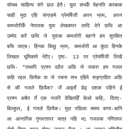
सोचब साहित्य संगे छल हेतै। युवा सभकेँ मेहनति करबाक
चाही मुदा एहि संग्रहमे प्रेमर्षिजी अपन भ्रम, अपन
कमजोरीकेँ नेपालक युवा लेखकपर लादि देने छथि आ
उम्मेद करै छथि जे युवाक कमजोरी बहन्ने हम सुरक्षित
बचि जाएब। हिनक किछु भ्रम, कमजोरी आ कुंठा हिनके
लिखल भूमिकामे भेटैए। पृष्ठ- 13 पर प्रेमर्षिजी लिखै
छथि- "तथापि प्रश्न उठैत अछि जे जकरा हम गजल
कहि रहल छियैक वा जे रचना सभ एहिमे सङ्ग्रहित अछि
से की गजले छियैक? जँ आइसँ डेढ़ दशक पहिने ई
प्रश्न अबैत तँ एक नजरि देखितहिँ केओ कहि, दितए-
बिल्कुल, ई गजले छियैक। मुदा पछिला समय बगय-बानि
आ आन्तरिक गुणवत्तापर मात्र नहि भऽ गजलक गणितपर