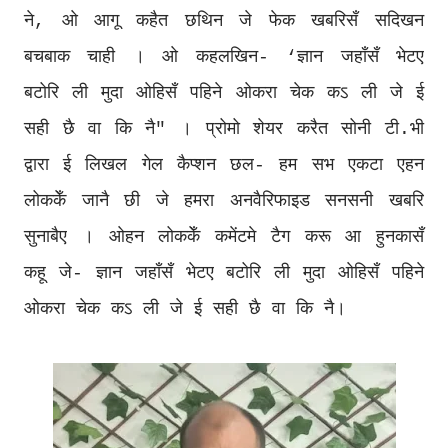
ने, ओ आगू कहैत छथिन जे फेक खबरिसँ सदिखन
बचबाक चाही । ओ कहलखिन- ‘ज्ञान जहाँसँ भेटए
बटोरि ली मुदा ओहिसँ पहिने ओकरा चेक कऽ ली जे ई
सही छै वा कि नै" । प्रोमो शेयर करैत सोनी टी.भी
द्वारा ई लिखल गेल कैप्शन छल- हम सभ एकटा एहन
लोककेँ जानै छी जे हमरा अनवैरिफाइड सनसनी खबरि
सुनाबैए । ओहन लोककेँ कमेंटमे टैग करू आ हुनकासँ
कहू जे- ज्ञान जहाँसँ भेटए बटोरि ली मुदा ओहिसँ पहिने
ओकरा चेक कऽ ली जे ई सही छै वा कि नै।