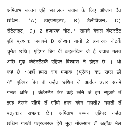
अमिताभ बच्चन एहि सवालक जवाब के लिए ऑप्शन दैत
छथिन- ‘A) टाइपराइटर, B) टेलीविजन, C)
सैटेलाइट, D) 2 हजारक नोट.’ सामने बैसल कंटस्टेंट
एहि प्रश्नक जवाबमे D ऑप्शन यानी 2 हजारक नोटकेँ
चुनैत छथि। एहिपर बिग बी कहलखिन जे ई जवाब गलत
अछि मुदा कंटेस्टेंटकेँ एहिपर विश्वास नै होइत छै । ओ
कहै छै ‘अहाँ हमरा संग मजाक (प्रैंक) कऽ रहल छी
ने" एहिपर बिग बी कहैत छथिन जे अहाँक उत्तर सचमे
गलत अछि । कंटेस्टेंट फेर कहै छनि जे हम न्यूजमे तँ
इएह देखने रहियै तँ एहिमे हमर कोन गलती? गलती तँ
पत्रकार सभहक छै। अमिताभ बच्चन एहिपर कहैत
छथिन-गलती पत्रकारक हेतै मुदा नोकसान तँ अहाँक भेल