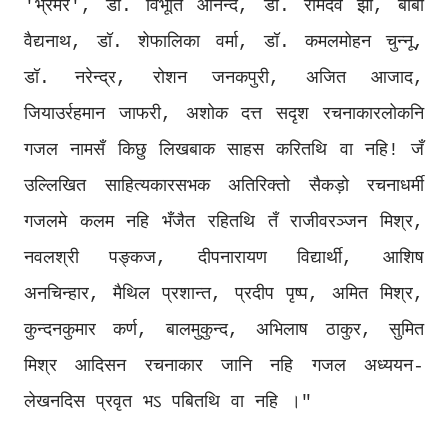
'भ्रमर', डॉ. विभूति आनन्द, डॉ. रामदेव झा, बाबा
वैद्यनाथ, डॉ. शेफालिका वर्मा, डॉ. कमलमोहन चुन्नू,
डॉ. नरेन्द्र, रोशन जनकपुरी, अजित आजाद,
जियाउर्रहमान जाफरी, अशोक दत्त सदृश रचनाकारलोकनि
गजल नामसँ किछु लिखबाक साहस करितथि वा नहि! जँ
उल्लिखित साहित्यकारसभक अतिरिक्तो सैकड़ो रचनाधर्मी
गजलमे कलम नहि भँजैत रहितथि तँ राजीवरञ्जन मिश्र,
नवलश्री पङ्कज, दीपनारायण विद्यार्थी, आशिष
अनचिन्हार, मैथिल प्रशान्त, प्रदीप पृष्प, अमित मिश्र,
कुन्दनकुमार कर्ण, बालमुकुन्द, अभिलाष ठाकुर, सुमित
मिश्र आदिसन रचनाकार जानि नहि गजल अध्ययन-
लेखनदिस प्रवृत भऽ पबितथि वा नहि ।"