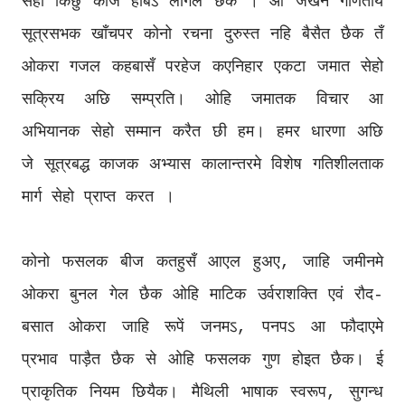
सेहो किछु काज होबऽ लागल छैक । आ जखन गणितीय
सूत्रसभक खाँचपर कोनो रचना दुरुस्त नहि बैसैत छैक तँ
ओकरा गजल कहबासँ परहेज कएनिहार एकटा जमात सेहो
सक्रिय अछि सम्प्रति। ओहि जमातक विचार आ
अभियानक सेहो सम्मान करैत छी हम। हमर धारणा अछि
जे सूत्रबद्ध काजक अभ्यास कालान्तरमे विशेष गतिशीलताक
मार्ग सेहो प्राप्त करत ।
कोनो फसलक बीज कतहुसँ आएल हुअए, जाहि जमीनमे
ओकरा बुनल गेल छैक ओहि माटिक उर्वराशक्ति एवं रौद-
बसात ओकरा जाहि रूपें जनमऽ, पनपऽ आ फौदाएमे
प्रभाव पाड़ैत छैक से ओहि फसलक गुण होइत छैक। ई
प्राकृतिक नियम छियैक। मैथिली भाषाक स्वरूप, सुगन्ध