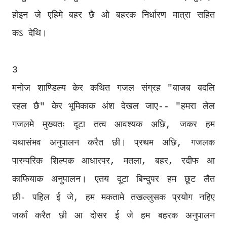
होइन जे एहिमे बहर छै ओ बहरक निर्धारण मात्रा सहित
कऽ देथि।
3
मनोज शाण्डिल्य केर कथित गजल संग्रह "बाजब बदलि
रहल छै" केर भूमिकाक अंश देखल जाए-- "हमरा लेल
गजलमे मुख्यतः दूटा तत्व आवश्यक अछि, जकर हम
यथासंभव अनुपालन करैत छी। प्रथम अछि, गजलक
पारम्परिक शिल्पक आधारपर, मतला, बहर, रदीफ आ
काफियाक अनुपालन। एतय दूटा बिन्दुपर हम छूट लैत
छी- पहिल ई जे, हम मकतामे तखल्लुसक प्रयोग नहिए
जकाँ करैत छी आ दोसर ई जे हम बहरक अनुपालन