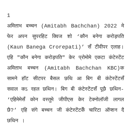
1
अमिताभ बच्चन (Amitabh Bachchan) 2022 मे
फेर अपन सुपरहिट क्विज शो ‘कौन बनेगा करोड़पति
(Kaun Banega Crorepati)’ सँ टीवीपर एलाह।
एहि "कौन बनेगा करोड़पति" केर प्रोमोमे एकटा कंटेस्टेंट
अमिताभ बच्चन (Amitabh Bachchan KBC)क
सामने हॉट सीटपर बैसल छथि आ बिग बी कंटेस्टेंटसँ
सवाल कऽ रहल छथिन। बिग बी कंटेस्टेंटसँ पूछै छथिन-
‘एहिमेमेसँ कोन वस्तुमे जीपीएस केर टेक्नोलॉजी लागल
छै?’ एहि संगे बच्चन जी कंटेस्टेंटकेँ चारिटा ऑप्शन दै
छथिन ।