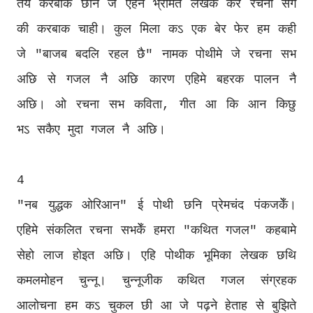
तय करबाक छनि जे एहन भ्रमित लेखक केर रचना संगे
की करबाक चाही। कुल मिला कऽ एक बेर फेर हम कही
जे "बाजब बदलि रहल छै" नामक पोथीमे जे रचना सभ
अछि से गजल नै अछि कारण एहिमे बहरक पालन नै
अछि। ओ रचना सभ कविता, गीत आ कि आन किछु
भऽ सकैए मुदा गजल नै अछि।
4
"नब युद्धक ओरिआन" ई पोथी छनि प्रेमचंद पंकजकेँ।
एहिमे संकलित रचना सभकेँ हमरा "कथित गजल" कहबामे
सेहो लाज होइत अछि। एहि पोथीक भूमिका लेखक छथि
कमलमोहन चुन्नू। चुन्नूजीक कथित गजल संग्रहक
आलोचना हम कऽ चुकल छी आ जे पढ़ने हेताह से बुझिते