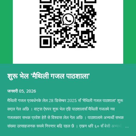
शुरू भेल 'मैथिली गजल पाठशाला'
जनवरी 05, 2026
मैथिली गजल प्रबर्धनके लेल 28 डिसेम्बर 2025 सँ 'मैथिली गजल पाठशाला' शुरू
कएल गेल अछि । वाट्स ऐपपर शुरू भेल एहि पाठशालासँ मैथिली गजलमे नव
गजलकार सभक प्रवेश हेतै से विश्वास लेल गेल अछि । पाठशालामे अभ्यर्थी सभक
संख्या उत्साहजनक रूपमे निरन्तर बढि रहल छै । एखन धरि ६० सँ बेसी अभ्यर्थी सब
सकृयतापूर्वक अभ्यास कऽ रहल छथि । पाठशालामे सहजकर्ताक रूपमे प्रशिक्षण