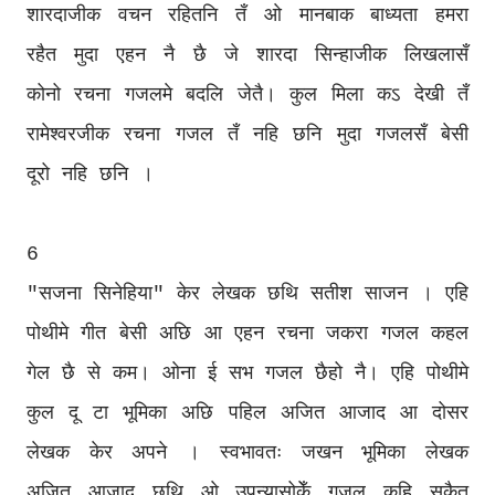
शारदाजीक वचन रहितनि तँ ओ मानबाक बाध्यता हमरा
रहैत मुदा एहन नै छै जे शारदा सिन्हाजीक लिखलासँ
कोनो रचना गजलमे बदलि जेतै। कुल मिला कऽ देखी तँ
रामेश्वरजीक रचना गजल तँ नहि छनि मुदा गजलसँ बेसी
दूरो नहि छनि ।
6
"सजना सिनेहिया" केर लेखक छथि सतीश साजन । एहि
पोथीमे गीत बेसी अछि आ एहन रचना जकरा गजल कहल
गेल छै से कम। ओना ई सभ गजल छैहो नै। एहि पोथीमे
कुल दू टा भूमिका अछि पहिल अजित आजाद आ दोसर
लेखक केर अपने । स्वभावतः जखन भूमिका लेखक
अजित आजाद छथि ओ उपन्यासोकेँ गजल कहि सकैत