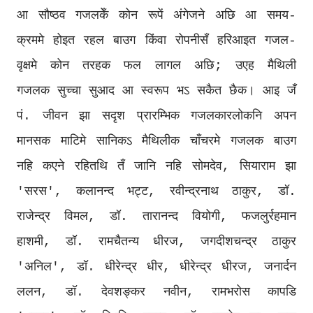
आ सौष्ठव गजलकेँ कोन रूपें अंगेजने अछि आ समय-
क्रममे होइत रहल बाउग किंवा रोपनीसँ हरिआइत गजल-
वृक्षमे कोन तरहक फल लागल अछि; उएह मैथिली
गजलक सुच्चा सुआद आ स्वरूप भऽ सकैत छैक। आइ जँ
पं. जीवन झा सदृश प्रारम्भिक गजलकारलोकनि अपन
मानसक माटिमे सानिकऽ मैथिलीक चाँचरमे गजलक बाउग
नहि कएने रहितथि तँ जानि नहि सोमदेव, सियाराम झा
'सरस', कलानन्द भट्ट, रवीन्द्रनाथ ठाकुर, डॉ.
राजेन्द्र विमल, डॉ. तारानन्द वियोगी, फजलुर्रहमान
हाशमी, डॉ. रामचैतन्य धीरज, जगदीशचन्द्र ठाकुर
'अनिल', डॉ. धीरेन्द्र धीर, धीरेन्द्र धीरज, जनार्दन
ललन, डॉ. देवशङ्कर नवीन, रामभरोस कापडि