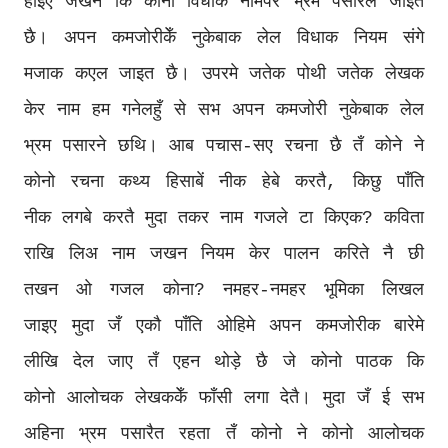
होइए जखन कि कोनो विधाक नामपर भ्रम पसारल जाइत
छै। अपन कमजोरीकेँ नुकेबाक लेल विधाक नियम संगे
मजाक कएल जाइत छै। उपरमे जतेक पोथी जतेक लेखक
केर नाम हम गनेलहुँ से सभ अपन कमजोरी नुकेबाक लेल
भ्रम पसारने छथि। आब पचास-सए रचना छै तँ कोने ने
कोनो रचना कथ्य हिसाबें नीक हेबे करतै, किछु पाँति
नीक लगबे करतै मुदा तकर नाम गजले टा किएक? कविता
राखि लिअ नाम जखन नियम केर पालन करिते नै छी
तखन ओ गजल कोना? नमहर-नमहर भूमिका लिखल
जाइए मुदा जँ एकौ पाँति ओहिमे अपन कमजोरीक बारेमे
लीखि देल जाए तँ एहन थोड़े छै जे कोनो पाठक कि
कोनो आलोचक लेखककेँ फाँसी लगा देतै। मुदा जँ ई सभ
अहिना भ्रम पसारैत रहता तँ कोनो ने कोनो आलोचक