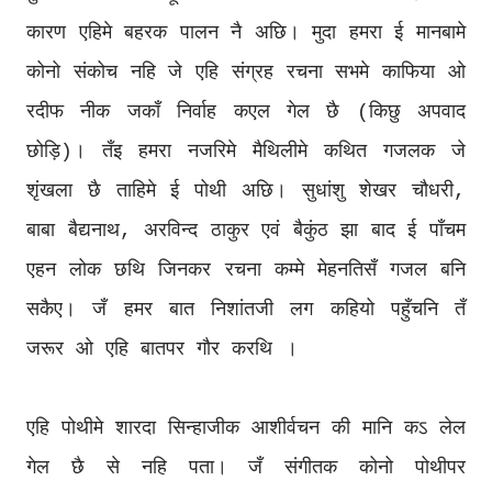
कारण एहिमे बहरक पालन नै अछि। मुदा हमरा ई मानबामे
कोनो संकोच नहि जे एहि संग्रह रचना सभमे काफिया ओ
रदीफ नीक जकाँ निर्वाह कएल गेल छै (किछु अपवाद
छोड़ि)। तँइ हमरा नजरिमे मैथिलीमे कथित गजलक जे
शृंखला छै ताहिमे ई पोथी अछि। सुधांशु शेखर चौधरी,
बाबा बैद्यनाथ, अरविन्द ठाकुर एवं बैकुंठ झा बाद ई पाँचम
एहन लोक छथि जिनकर रचना कम्मे मेहनतिसँ गजल बनि
सकैए। जँ हमर बात निशांतजी लग कहियो पहुँचनि तँ
जरूर ओ एहि बातपर गौर करथि ।
एहि पोथीमे शारदा सिन्हाजीक आशीर्वचन की मानि कऽ लेल
गेल छै से नहि पता। जँ संगीतक कोनो पोथीपर