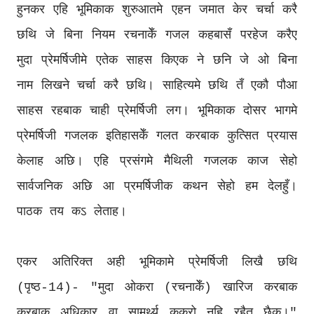
हुनकर एहि भूमिकाक शुरुआतमे एहन जमात केर चर्चा करै
छथि जे बिना नियम रचनाकेँ गजल कहबासँ परहेज करैए
मुदा प्रेमर्षिजीमे एतेक साहस किएक ने छनि जे ओ बिना
नाम लिखने चर्चा करै छथि। साहित्यमे छथि तँ एकौ पौआ
साहस रहबाक चाही प्रेमर्षिजी लग। भूमिकाक दोसर भागमे
प्रेमर्षिजी गजलक इतिहासकेँ गलत करबाक कुत्सित प्रयास
केलाह अछि। एहि प्रसंगमे मैथिली गजलक काज सेहो
सार्वजनिक अछि आ प्रमर्षिजीक कथन सेहो हम देलहुँ।
पाठक तय कऽ लेताह।
एकर अतिरिक्त अही भूमिकामे प्रेमर्षिजी लिखै छथि
(पृष्ठ-14)- "मुदा ओकरा (रचनाकेँ) खारिज करबाक
करबाक अधिकार वा सामर्थ्य ककरो नहि रहैत छैक।"