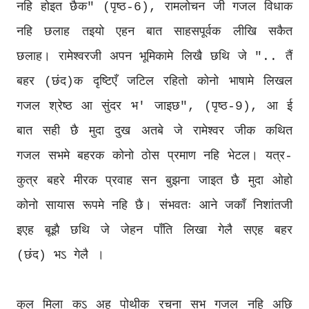
नहि होइत छैक" (पृष्ठ-6), रामलोचन जी गजल विधाक
नहि छलाह तइयो एहन बात साहसपूर्वक लीखि सकैत
छलाह। रामेश्वरजी अपन भूमिकामे लिखै छथि जे ".. तैं
बहर (छंद)क दृष्टिएँ जटिल रहितो कोनो भाषामे लिखल
गजल श्रेष्ठ आ सुंदर भ' जाइछ", (पृष्ठ-9), आ ई
बात सही छै मुदा दुख अतबे जे रामेश्वर जीक कथित
गजल सभमे बहरक कोनो ठोस प्रमाण नहि भेटल। यत्र-
कुत्र बहरे मीरक प्रवाह सन बुझना जाइत छै मुदा ओहो
कोनो सायास रूपमे नहि छै। संभवतः आने जकाँ निशांतजी
इएह बूझै छथि जे जेहन पाँति लिखा गेलै सएह बहर
(छंद) भऽ गेलै ।
कुल मिला कऽ अहू पोथीक रचना सभ गजल नहि अछि