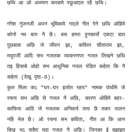
छथि आ ओ अध्य्यन करबामे पछुआएल रहै छथि।
गंगेश गुंजनजी अपन भूमिकामे गाएले गीत गेने छथि ओहिमे
कोनो नव बात नै छै। बस हमरा हुनकासँ एकटा बात
पुछबाक अछि जे जीवन झा, कविवर सीताराम झा,
मधुपजी आदि सभ गजलक व्याकरणपर गजल लिखने छथि
तइ हिसाबे ओहो सभ आधुनिक गजल पंडित कहेता कि नै
कहेता (देखू पृष्ठ-8)।
कुल मिला कऽ "घर-घर इजोत रहय" नामक पोथीमे जे
रचना सभ अछि से गजल नै अछि, कारण ओहिमे बहर-
काफिया आदि जे गजलक अनिवार्य तत्व छै तकर पालन
नहि भेल छै। ओ रचना सभ कविता, गीत आ कि आन
किछु भऽ सकैए मुदा गजल नै अछि। जिनका ई बुझाइत