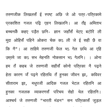
तरुणजीक लिखलसँ ई स्पष्ट अछि जे ओ पत्र-पत्रिकामे
प्रकाशित गजल पढ़ि एहन लिखलनि। आ तँइ अमिताभ
बच्चनकेँ कहए पड़ैत छनि- ज्ञान जहाँसँ भेटए बटोरि ली
मुदा ओहिसँ पहिने ओकरा चेक कऽ ली जे ई सही छै वा
कि नै"। आ ताहिमे तरुणजी फेल भऽ गेल छथि आ एहि
उम्रमे जा कऽ सभ मेहनति नोकसान भऽ गेलनि। । ओना
हम तँ कहब जे तरुणजी सहीसँ कोनो पत्रिका नै पढ़ने
हेता कारण जँ पढ़ने रहितथि तँ हुनका जीवन झा, कविवर
सीताराम झा, मधुपजी आदिक गजल भेटल रहितनि आ
हुनका गजलक व्याकरणसँ परिचय सेहो भेल रहितनि।
आश्चर्य जे तरुणजी "भारती मंडन" सन पत्रिकासँ जुड़ल