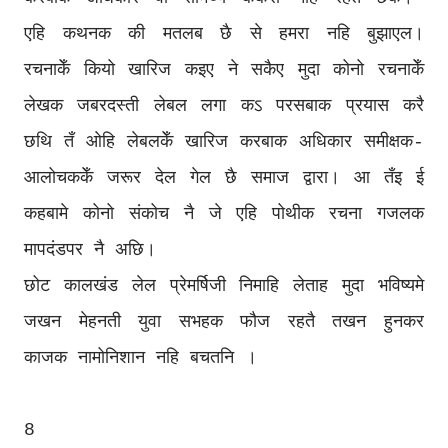
एहि कथनक की मतलब छै से हमरा नहि बुझाएल।
रचनाकेँ कियो खारिज कइए ने सकैए मुदा कोनो रचनाकेँ
लेखक जबरदस्ती लेबल लगा कऽ परसबाक प्रयास करै
छथि तँ ओहि लेबलकेँ खारिज करबाक अधिकार समीक्षक-
आलोचककेँ जरूर देल गेल छै समाज द्वारा। आ तँइ ई
कहबामे कोनो संकोच नै जे एहि पोथीक रचना गजलक
मापदंडपर नै अछि।
छोट कालखंड लेल प्रेमर्षिजी निमाहि लेताह मुदा भविष्यमे
जखन मेहनती युवा सभहक फौज रहतै तखन हुनकर
काजक नामोनिशान नहि बचतनि ।
8