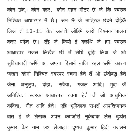
कोन छंद, कोन बहर, कोन एहन मीटर छै जे कि स्वरक
निश्चित आधारपर नै छै। सभ छै जे मात्रिक छंदमे दोहेकेँ
लिअ तँ 13-11 केर अलावे ओहिमे आरो नियमक पालन
करए पड़ैत छै। तँइ जे कियो ई कहथि जे हम स्वरक
आधारपर गजल लिखैत छी तँ सीधे बूझि लिअ जे ओ
सुविधावादी छथि आ अपना हिसाबें बाजि रहल छथि कारण
जखन कोनो निश्चित स्वरपर रचना हेतै तँ ओ छंदोबद्ध हेतै
जेना अनुष्टुप, दोहा, सवैया, गजल आदि। मुदा जँ
अनिश्चित स्वरक आधारपर रचना हेतै तँ ओ आधुनिक
कविता, गीत आदि हेतै। एहि भूमिकाक सभसँ आपत्तिजनक
बात ई जे लेखक अपन कमजोरी नुकेबाक लेल दुष्यंत
कुमार केर नाम लऽ लेलाह। दुष्यंत कुमार हिंदी गजलमे