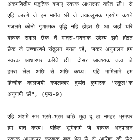
अंकगणितीय पद्धतिक बजाए स्वरक आधारपर करैत छी। से
एहि कारणे जे हम मानैत छी जे तखल्लुसक प्रयोग कयने
गजलमे कोनो गुणात्मक वृद्धि नहि होइत छै आ जहाँ धरि
बहरक सवाल छैक तँ मात्रा-गणनाक उद्देश्य इहो होइत
छैक जे उच्चारणमे संतुलन बनल रहै, जकर अनुपालन हम
स्वरक आधारपर करिते छी। दोसर आवश्यक तत्व जे
हमरा लेल अछि से अछि कथ्य। एहि मामिलामे हम
हिन्दीक कालजयी गजलकार दुष्यंत कुमारक 'स्कूल'क
अनुगामी छी", (पृष्ठ-9)
एहि अंशमे सभ भ्रमे-भ्रम अछि मुदा दू टा नमहर भ्रमपर
हम बात करब। पहिल भूमिकामे जे बहरक अनुपालन
स्वरक आधारपर करबाक बात भेल छै से आखिर की छै?