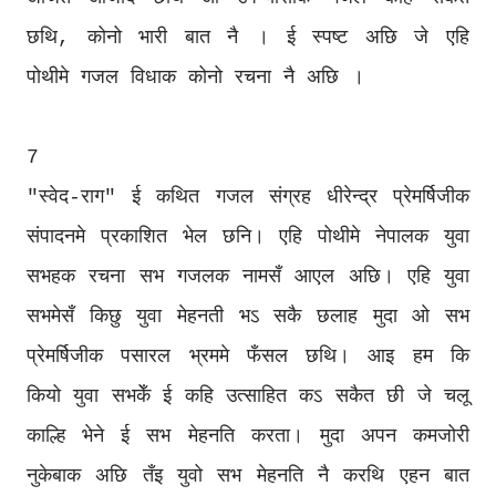
छथि, कोनो भारी बात नै । ई स्पष्ट अछि जे एहि
पोथीमे गजल विधाक कोनो रचना नै अछि ।
7
"स्वेद-राग" ई कथित गजल संग्रह धीरेन्द्र प्रेमर्षिजीक
संपादनमे प्रकाशित भेल छनि। एहि पोथीमे नेपालक युवा
सभहक रचना सभ गजलक नामसँ आएल अछि। एहि युवा
सभमेसँ किछु युवा मेहनती भऽ सकै छलाह मुदा ओ सभ
प्रेमर्षिजीक पसारल भ्रममे फँसल छथि। आइ हम कि
कियो युवा सभकेँ ई कहि उत्साहित कऽ सकैत छी जे चलू
काल्हि भेने ई सभ मेहनति करता। मुदा अपन कमजोरी
नुकेबाक अछि तँइ युवो सभ मेहनति नै करथि एहन बात