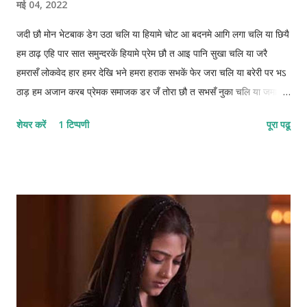
मई 04, 2022
जदी छौ मोन भेटबाक डेग उठा चलि या हियामे चोट आ बदनमे आगि लगा चलि या छियै
हम ठाढ़ एहि पार सात समुन्दरकें हियामे प्रेम छौ त आइ पानि सुखा चलि या जरै
हमरासँ लोकवेद हार हमर देखि भने हमरा हराक सभकें‌ फेर जरा चलि या बरेरी पर भऽ
ठाड़ हम अजान करब प्रेमक समाजक डर जँ तोरा छौ त सभसँ नुका चलि या जमाना
बूझि गेल छै बताह छियै हमहीं समझ देखा कनी अपन सिनेह बचा चलि या 1222-
शेयर करें
1 टिप्पणी
पूरा पढू
1212-12112-22 © कुन्दन कुमार कर्ण