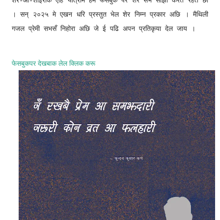
शेर-
ओ-शाइरीक एहि यात्रामे हम फेसबुक पर शेर सभ साझा करैत रहैत छी
। सन् २०२५ मे एखन धरि प्रस्तुत भेल शेर निम्न प्रकार अछि । मैथिली
गजल प्रेमी सभसँ निहोरा अछि जे
ई पढि
अपन प्रतिकृया देल जाय ।
फेसबुकपर देखबाक लेल क्लिक करू