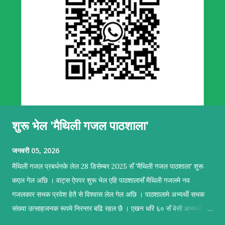
शुरू भेल 'मैथिली गजल पाठशाला'
जनवरी 05, 2026
मैथिली गजल प्रबर्धनके लेल 28 डिसेम्बर 2025 सँ 'मैथिली गजल पाठशाला' शुरू
कएल गेल अछि । वाट्स ऐपपर शुरू भेल एहि पाठशालासँ मैथिली गजलमे नव
गजलकार सभक प्रवेश हेतै से विश्वास लेल गेल अछि । पाठशालामे अभ्यर्थी सभक
संख्या उत्साहजनक रूपमे निरन्तर बढि रहल छै । एखन धरि ६० सँ बेसी अभ्यर्थी सब
सकृयतापूर्वक अभ्यास कऽ रहल छथि । पाठशालामे सहजकर्ताक रूपमे प्रशिक्षण