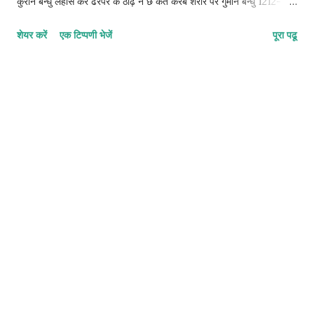
कुरान बन्धु लहास केर ढेरपर के ठाढ़ नै छै कते करब शरीर पर गुमान बन्धु 1212-
1212-1212-2 © कुन्दन कुमार कर्ण
शेयर करें
एक टिप्पणी भेजें
पूरा पढू