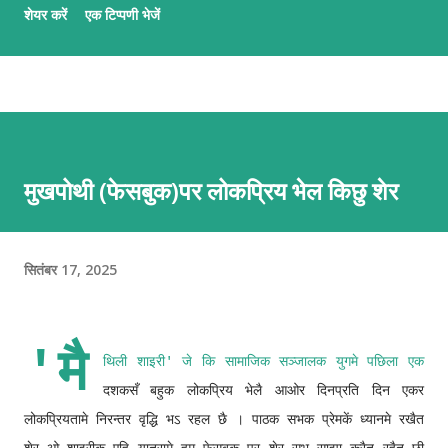
शेयर करें
एक टिप्पणी भेजें
कार्यमे आशीष अनचिनहार, कुन्दन कुमार कर्ण आ अभिलाष ठाकुर उल्लेखनीय काज
कऽ रहल छथि । गजलमे नव आगन्तु सभक लेल मैथिली गजल नि:शुल्क सिखबाक
सुअवसर अछि ई पाठशाला । पाठशालामे प्रत्येक दिन क्रमबद्ध तरिकासँ अभ्यास भऽ
रहल छै आ अभ्यर्थी सभके प्रशिक्षक सभद्वारा प्रभावकारी पृष्ठपोषण प्रदान कएल जा
रहल छै । जँ मैथिली गजल सिखबामे अहूँके रुची अछि त निच्चा देल QR स्कैन करि
वा लिंकपर जा कऽ पाठशालामे सहभागी भऽ सकै छी । QR लिंक एहिपर क्लीक करि
मुखपोथी (फेसबुक)पर लोकप्रिय भेल किछु शेर
'मैथिली गजल पाठशाला'सँ जुटू
सितंबर 17, 2025
'मै
थिली शाइरी' जे कि सामाजिक सञ्जालक युगमे पछिला एक
दशकसँ बहुक लोकप्रिय भेलै आओर दिनप्रति दिन एकर
लोकप्रियतामे निरन्तर वृद्धि भऽ रहल छै । पाठक सभक प्रेमकें ध्यानमे रखैत