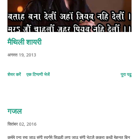
मैथिली शायरी
अगस्त 19, 2013
शेयर करें
एक टिप्पणी भेजें
पूरा पढू
गजल
सितंबर 02, 2016
कर्ममे एना रमा जाउ संगी स्वर्गमे सिड़ही लगा जाउ संगी भेटलै ककरा कथी मेहनत बिनु