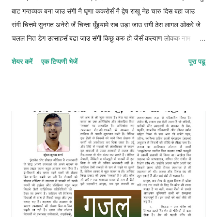
बाट गन्तव्यक बना जाउ संगी नै घृणा ककरोसँ नै द्वेष राखू नेह चारु दिस बहा जाउ
संगी चित्तमे सुनगत अनेरो जँ चिन्ता धूँइयामे सब उड़ा जाउ संगी ठेस लागल ओकरे जे
चलल नित डेग उत्साहसँ बढा जाउ संगी किछु करु हो जैसँ कल्याण लोकक नाम
दुनियामे कमा जाउ संगी ओझरी छोड़ाक जिनगीक आबो संग कुन्दनके बिता जाउ संगी
शेयर करें
एक टिप्पणी भेजें
पूरा पढू
फाइलुन–मुस्तफइलुन–फाइलातुन © कुन्दन कुमार कर्ण