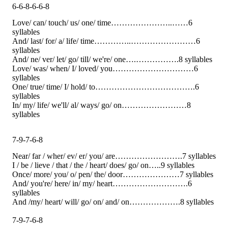
6-6-8-6-6-8
Love/ can/ touch/ us/ one/ time…………………..……6
syllables
And/ last/ for/ a/ life/ time…………..……………………6
syllables
And/ ne/ ver/ let/ go/ till/ we're/ one….…………….8 syllables
Love/ was/ when/ I/ loved/ you…………………………6
syllables
One/ true/ time/ I/ hold/ to……………………………….6
syllables
In/ my/ life/ we'll/ al/ ways/ go/ on……………………8
syllables
7-9-7-6-8
Near/ far / wher/ ev/ er/ you/ are…………………….7 syllables
I / be / lieve / that / the / heart/ does/ go/ on…..9 syllables
Once/ more/ you/ o/ pen/ the/ door…………………7 syllables
And/ you're/ here/ in/ my/ heart……………………….6
syllables
And /my/ heart/ will/ go/ on/ and/ on……………….8 syllables
7-9-7-6-8