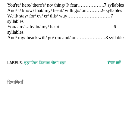
You're
/
here/ there's/ no/ thing/ I/ fear……………..7 syllables
And/ I/ know/ that/ my/ heart/ will/ go/ on……….9 syllables
We'll/ stay/ for/ ev/ er/ this/ way………………………7
syllables
You/ are/ safe/ in/ my/ heart…………………………….6
syllables
And/ my/ heart/ will/ go/ on/ and/ on………………8 syllables
LABELS:
इङ्गलिश फिल्मक गीतमे बहर
शेयर करें
टिप्पणियाँ