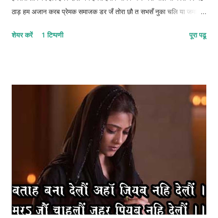
ठाड़ हम अजान करब प्रेमक समाजक डर जँ तोरा छौ त सभसँ नुका चलि या जमाना
बूझि गेल छै बताह छियै हमहीं समझ देखा कनी अपन सिनेह बचा चलि या 1222-
शेयर करें
1 टिप्पणी
पूरा पढू
1212-12112-22 © कुन्दन कुमार कर्ण