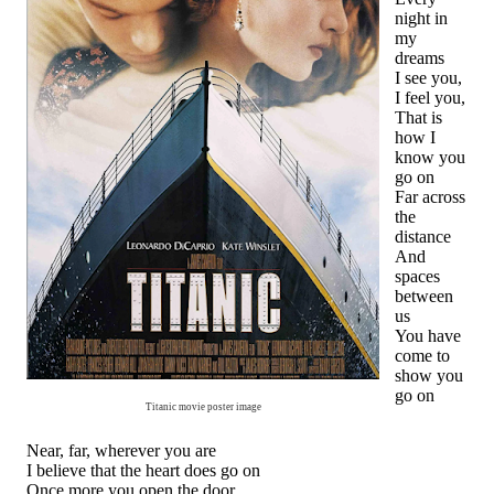
night in
my
dreams
I see you,
I feel you,
That is
how I
know you
go on
Far across
the
distance
And
spaces
between
us
You have
come to
show you
go on
Titanic movie poster image
Near, far, wherever you are
I believe that the heart does go on
Once more you open the door