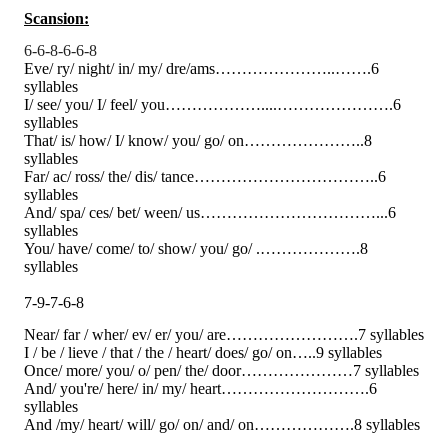
Scansion:
6-6-8-6-6-8
Eve/ ry/ night/ in/ my/ dre/ams…………………..…….6
syllables
I/ see/ you/ I/ feel/ you………………....………………….6
syllables
That/ is/ how/ I/ know/ you/ go/ on…………………..8
syllables
Far/ ac/ ross/ the/ dis/ tance……………………………..6
syllables
And/ spa/ ces/ bet/ ween/ us……………………………...6
syllables
You/ have/ come/ to/ show/ you/ go/ .……………….8
syllables
7-9-7-6-8
Near/ far / wher/ ev/ er/ you/ are…………………….7 syllables
I / be / lieve / that / the / heart/ does/ go/ on…..9 syllables
Once/ more/ you/ o/ pen/ the/ door…………………7 syllables
And/ you're/ here/ in/ my/ heart……………………….6
syllables
And /my/ heart/ will/ go/ on/ and/ on……………….8 syllables