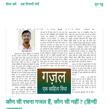
शेयर करें
एक टिप्पणी भेजें
पूरा पढू
फाइलुन–मुस्तफइलुन–फाइलातुन © कुन्दन कुमार कर्ण
कौन सी रचना गजल हैं, कौन सी नहीं ? (हिन्दी