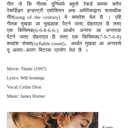
गीत जे कि
गीतक दुनियामे बहुतो रेकर्ड कायम करैत
रेकर्डिङ्ग इन्डस्ट्री एशोसियन अफ अमेरिकाद्वारा शताब्दीक
(
song of the century
)
गीत
मे समावेश भेल छै । एहि
गीतक मुखडा आ मुखडाक पैटर्न जतए दोहराएल छै ततए
(
6-6-8-6-6-
)
एक किसिमक
आओर अन्तरा आ अन्तराक
(
7-9-7-6-8
)
पैटर्न जतए दोहराएल छै ततए एक किसिमक
(syllable count)
शब्दांश संख्या
,
अर्थात मुखडा आ अन्तरामे
दू अलत
-
अलग मिटरक प्रयोग भेल छै ।
Movie: Titanic (1997)
Lyrics: Will Jennings
Vocal: Celine Dion
Music: James Horner
Every