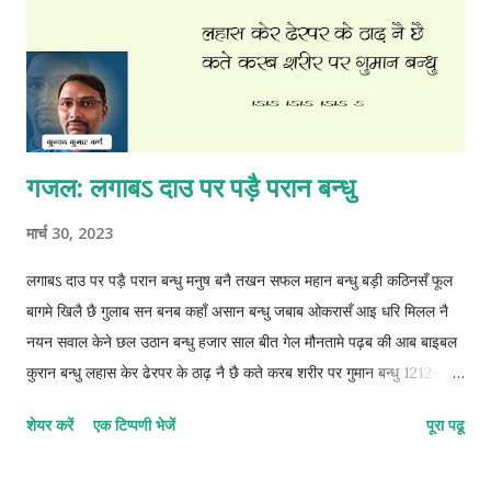
गजल: लगाबऽ दाउ पर पड़ै परान बन्धु
मार्च 30, 2023
लगाबऽ दाउ पर पड़ै परान बन्धु मनुष बनै तखन सफल महान बन्धु बड़ी कठिनसँ फूल
बागमे खिलै छै गुलाब सन बनब कहाँ असान बन्धु जबाब ओकरासँ आइ धरि मिलल नै
नयन सवाल केने छल उठान बन्धु हजार साल बीत गेल मौनतामे पढ़ब की आब बाइबल
कुरान बन्धु लहास केर ढेरपर के ठाढ़ नै छै कते करब शरीर पर गुमान बन्धु 1212-
1212-1212-2 © कुन्दन कुमार कर्ण
शेयर करें
एक टिप्पणी भेजें
पूरा पढू