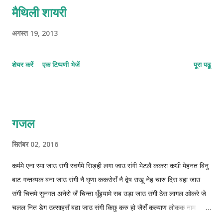
मैथिली शायरी
अगस्त 19, 2013
शेयर करें
एक टिप्पणी भेजें
पूरा पढू
गजल
सितंबर 02, 2016
कर्ममे एना रमा जाउ संगी स्वर्गमे सिड़ही लगा जाउ संगी भेटलै ककरा कथी मेहनत बिनु
बाट गन्तव्यक बना जाउ संगी नै घृणा ककरोसँ नै द्वेष राखू नेह चारु दिस बहा जाउ
संगी चित्तमे सुनगत अनेरो जँ चिन्ता धूँइयामे सब उड़ा जाउ संगी ठेस लागल ओकरे जे
चलल नित डेग उत्साहसँ बढा जाउ संगी किछु करु हो जैसँ कल्याण लोकक नाम
दुनियामे कमा जाउ संगी ओझरी छोड़ाक जिनगीक आबो संग कुन्दनके बिता जाउ संगी