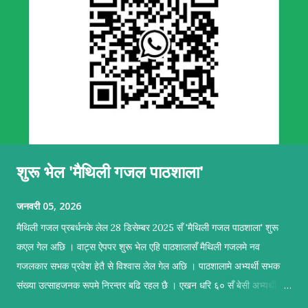
शुरू भेल 'मैथिली गजल पाठशाला'
जनवरी 05, 2026
मैथिली गजल प्रबर्धनके लेल 28 डिसेम्बर 2025 सँ 'मैथिली गजल पाठशाला' शुरू
कएल गेल अछि । वाट्स ऐपपर शुरू भेल एहि पाठशालासँ मैथिली गजलमे नव
गजलकार सभक प्रवेश हेतै से विश्वास लेल गेल अछि । पाठशालामे अभ्यर्थी सभक
संख्या उत्साहजनक रूपमे निरन्तर बढि रहल छै । एखन धरि ६० सँ बेसी अभ्यर्थी सब
सकृयतापूर्वक अभ्यास कऽ रहल छथि । पाठशालामे सहजकर्ताक रूपमे प्रशिक्षण